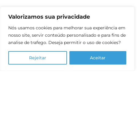
Quem Somos
Valorizamos sua privacidade
Nosso Programa
Nós usamos cookies para melhorar sua experiência em
Essential: Solução
nosso site, servir conteúdo personalisado e para fins de
Completa
analise de trafego. Deseja permitir o uso de cookies?
O Ensino Médio da I.S
Rejeitar
Aceitar
Seja nosso parceiro
Institucional
Política de Privacidade para Crianças e
Adolescentes
Política de Privacidade
Termos de uso do site
Equidade Salarial
Canal de Ética
Trabalhe Conosco