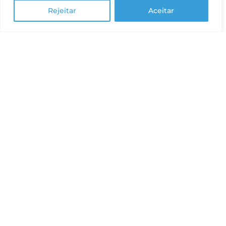
Rejeitar
Aceitar
Quem Somos
Nosso Programa
Essential: Solução
Completa
O Ensino Médio da I.S
Seja nosso parceiro
Institucional
Política de Privacidade para Crianças e
Adolescentes
Política de Privacidade
Termos de uso do site
Equidade Salarial
Canal de Ética
Trabalhe Conosco