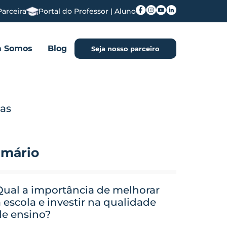
Parceira
Portal do Professor | Aluno
 Somos
Blog
Seja nosso parceiro
ias
mário
Qual a importância de melhorar
 escola e investir na qualidade
de ensino?