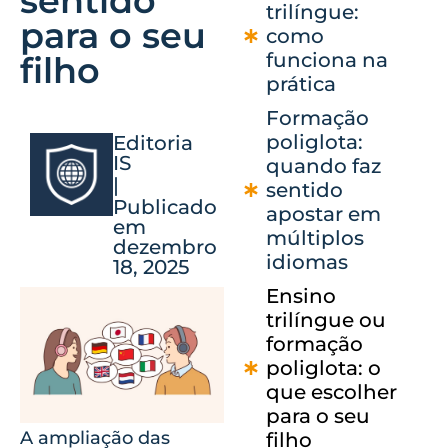
sentido
trilíngue:
para o seu
como
funciona na
filho
prática
Formação
poliglota:
Editoria
IS
quando faz
|
sentido
Publicado
apostar em
em
múltiplos
dezembro
idiomas
18, 2025
Ensino
trilíngue ou
formação
poliglota: o
que escolher
para o seu
A ampliação das
filho