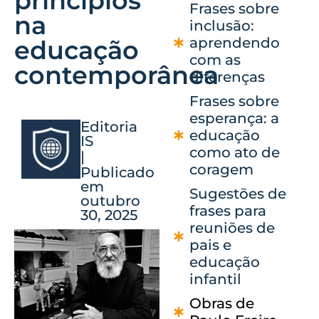
princípios
Frases sobre
na
inclusão:
aprendendo
educação
com as
contemporânea
diferenças
Frases sobre
esperança: a
Editoria
educação
IS
como ato de
|
coragem
Publicado
em
Sugestões de
outubro
frases para
30, 2025
reuniões de
pais e
educação
infantil
Obras de