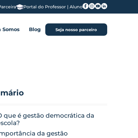
Parceira
Portal do Professor | Aluno
 Somos
Blog
Seja nosso parceiro
mário
O que é gestão democrática da
escola?
Importância da gestão