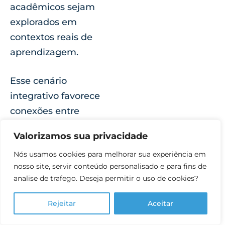
acadêmicos sejam
explorados em
contextos reais de
aprendizagem.
Esse cenário
integrativo favorece
conexões entre
diferentes áreas do
Valorizamos sua privacidade
conhecimento e evita
Nós usamos cookies para melhorar sua experiência em
a fragmentação entre
nosso site, servir conteúdo personalisado e para fins de
língua e conteúdo no
analise de trafego. Deseja permitir o uso de cookies?
currículo escolar.
Rejeitar
Aceitar
Planejamento