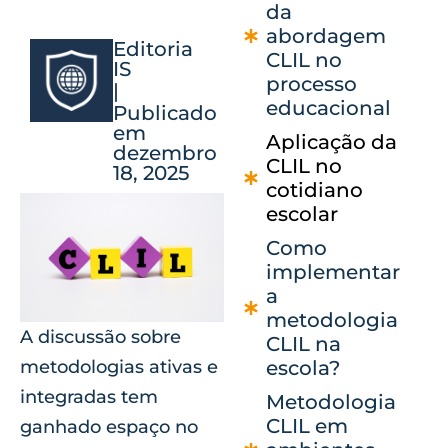
da
abordagem
Editoria
CLIL no
IS
processo
|
educacional
Publicado
em
Aplicação da
dezembro
CLIL no
18, 2025
cotidiano
escolar
Como
implementar
a
metodologia
A discussão sobre
CLIL na
metodologias ativas e
escola?
integradas tem
Metodologia
CLIL em
ganhado espaço no