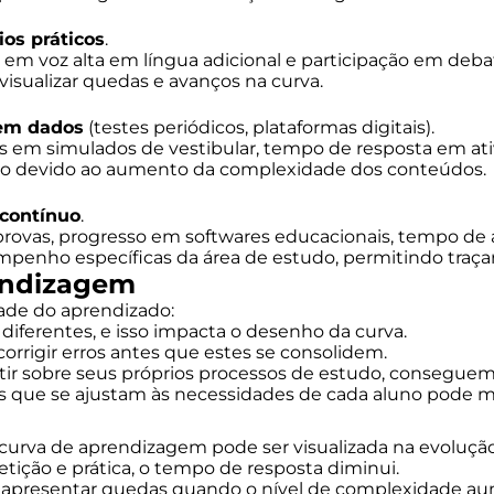
ios práticos
.
 em voz alta em língua adicional e participação em deba
 visualizar quedas e avanços na curva.
em dados
(testes periódicos, plataformas digitais).
s em simulados de vestibular, tempo de resposta em ati
ão devido ao aumento da complexidade dos conteúdos.
 contínuo
.
 provas, progresso em softwares educacionais, tempo de
penho específicas da área de estudo, permitindo traçar
rendizagem
dade do aprendizado:
iferentes, e isso impacta o desenho da curva.
orrigir erros antes que estes se consolidem.
ir sobre seus próprios processos de estudo, conseguem 
as que se ajustam às necessidades de cada aluno pode mo
curva de aprendizagem pode ser visualizada na evolução 
etição e prática, o tempo de resposta diminui.
apresentar quedas quando o nível de complexidade aumen