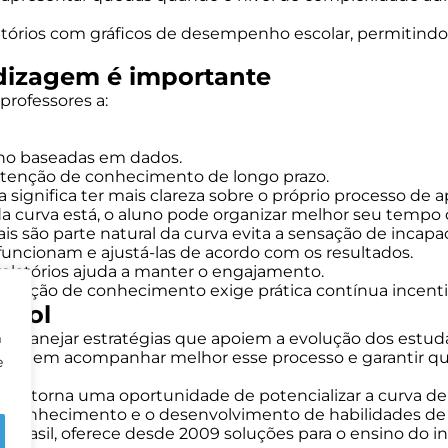
latórios com gráficos de desempenho escolar, permitindo
dizagem é importante
rofessores a:
ho baseadas em dados.
retenção de conhecimento de longo prazo.
ignifica ter mais clareza sobre o próprio processo de ap
 da curva está, o aluno pode organizar melhor seu temp
iais são parte natural da curva evita a sensação de incapa
e funcionam e ajustá-las de acordo com os resultados.
u relatórios ajuda a manter o engajamento.
tenção de conhecimento exige prática contínua incentiva
hool
m
ra planejar estratégias que apoiem a evolução dos estu
seguem acompanhar melhor esse processo e garantir qu
e
o se torna uma oportunidade de potencializar a curva de
de conhecimento e o desenvolvimento de habilidades de 
Brasil, oferece desde 2009 soluções para o ensino do ingl