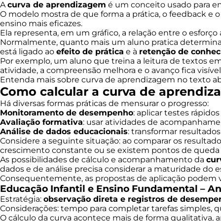
A
curva de aprendizagem
é um conceito usado para e
O modelo mostra de que forma a prática, o feedback e 
ensino mais eficazes.
Ela representa, em um gráfico, a relação entre o esforço
Normalmente, quanto mais um aluno pratica determina
está ligado ao
efeito de prática
e à
retenção de conhe
Por exemplo, um aluno que treina a leitura de textos em
atividade, a compreensão melhora e o avanço fica visív
Entenda mais sobre curva de aprendizagem no texto ab
Como calcular a curva de aprendi
Há diversas formas práticas de mensurar o progresso:
Monitoramento de desempenho
: aplicar testes rápid
Avaliação formativa
: usar atividades de acompanhamen
Análise de dados educacionais
: transformar resultado
Considere a seguinte situação: ao comparar os resultad
crescimento constante ou se existem pontos de queda
As possibilidades de cálculo e acompanhamento da
cur
dados e de análise precisa considerar a maturidade do 
Consequentemente, as propostas de aplicação podem va
Educação Infantil e Ensino Fundamental – Ano
Estratégia:
observação direta e registros de desempe
Considerações: tempo para completar tarefas simples, qu
O cálculo da curva acontece mais de forma qualitativa,