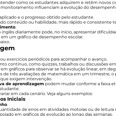
ntender como os estudantes adquirem e retêm novos 
o monitoramento influenciam a evolução do desempenho, 
 aplicado e o progresso obtido pelo estudante.
do conteúdo ou habilidade, mais rápido e consistente
cimento
.
 inglês diariamente pode, no início, apresentar dificuld
el em um gráfico de desempenho escolar.
aixo.
zagem
os ou exercícios periódicos para acompanhar o avanço.
to contínuo, como quizzes, trabalhos ou discussões em 
s em gráficos para observar se há evolução linear, em de
os de três avaliações de matemática em um trimestre, o 
 que exigem intervenção.
va de aprendizagem
podem mudar conforme a faixa etár
estudante.
riar em cada cenário. Veja alguns exemplos:
s Iniciais
nho
.
antidade de erros em atividades motoras ou de leitura in
 apoiado em gráficos de evolução ao longo das semanas.