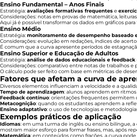
Ensino Fundamental – Anos Finais
Estratégia:
avaliações formativas frequentes
e
exercíc
Considerações: notas em provas de matemática, leituras
Aqui já é possível transformar os dados em gráficos para
Ensino Médio
Estratégia:
monitoramento de desempenho baseado 
Considerações: evolução em redações, índices de acerto
É comum que a curva apresente períodos de estagnaç
Ensino Superior e Educação de Adultos
Estratégia:
análise de dados educacionais e feedback
Considerações: comparativo entre notas de trabalhos e
O cálculo pode ser feito com base em métricas de desem
Fatores que afetam a curva de ap
Diversos elementos influenciam a velocidade e a quali
Tempo de aprendizagem
: alunos aprendem em ritmos d
Feedback contínuo
: orientações frequentes permitem c
Metacognição
: quando os estudantes aprendem a reflet
Ensino adaptativo
: o uso de tecnologias e metodologi
Exemplos práticos de aplicação
Idiomas
: em uma turma de inglês ou ensino bilíngue, a 
mostram maior esforço para formar frases, mas, após rep
Matemática
: em conteúdos como frações, a curva pode 