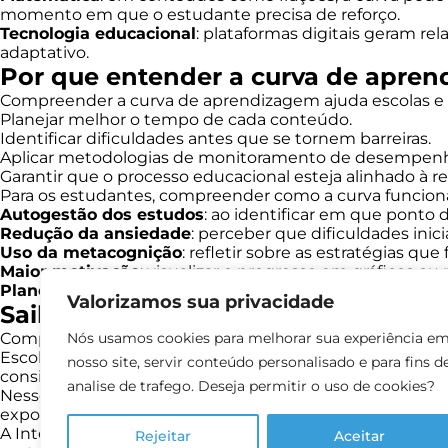
momento em que o estudante precisa de reforço.
Tecnologia educacional
: plataformas digitais geram re
adaptativo.
Por que entender a curva de apren
Compreender a curva de aprendizagem ajuda escolas e p
Planejar melhor o tempo de cada conteúdo.
Identificar dificuldades antes que se tornem barreiras.
Aplicar metodologias de monitoramento de desempen
Garantir que o processo educacional esteja alinhado à 
Para os estudantes, compreender como a curva funciona s
Autogestão dos estudos
: ao identificar em que ponto
Redução da ansiedade
: perceber que dificuldades inic
Uso da metacognição
: refletir sobre as estratégias qu
Maior motivação
: visualizar o progresso em gráficos o
Planejamento para longo prazo
: compreender que a re
Valorizamos sua privacidade
Saiba mais sobre a International Sc
Compreender a
Nós usamos cookies para melhorar sua experiência e
curva de aprendizagem
é essencial pa
Escolas que adotam um projeto pedagógico sólido con
nosso site, servir conteúdo personalisado e para fins d
consistente.
analise de trafego. Deseja permitir o uso de cookies?
Nesse cenário, inserir a
educação bilíngue
desde o iníci
exposição ao inglês no dia a dia favorecem a retenção 
A International School, pioneira em educação bilíngue no 
Rejeitar
Aceitar