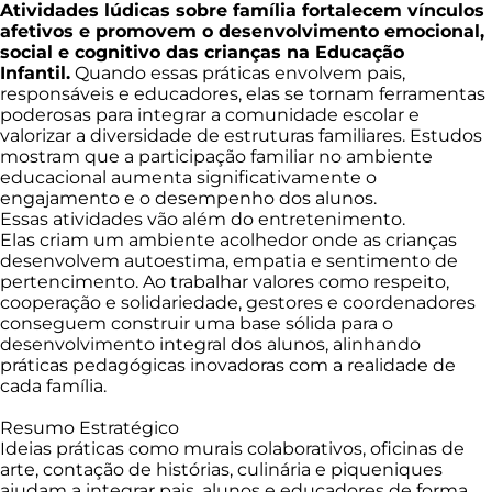
Atividades lúdicas sobre família fortalecem vínculos
afetivos e promovem o desenvolvimento emocional,
social e cognitivo das crianças na Educação
Infantil.
Quando essas práticas envolvem pais,
responsáveis e educadores, elas se tornam ferramentas
poderosas para integrar a comunidade escolar e
valorizar a diversidade de estruturas familiares. Estudos
mostram que a participação familiar no ambiente
educacional aumenta significativamente o
engajamento e o desempenho dos alunos.
Essas atividades vão além do entretenimento.
Elas criam um ambiente acolhedor onde as crianças
desenvolvem autoestima, empatia e sentimento de
pertencimento. Ao trabalhar valores como respeito,
cooperação e solidariedade, gestores e coordenadores
conseguem construir uma base sólida para o
desenvolvimento integral dos alunos, alinhando
práticas pedagógicas inovadoras com a realidade de
cada família.
Resumo Estratégico
Ideias práticas como murais colaborativos, oficinas de
arte, contação de histórias, culinária e piqueniques
ajudam a integrar pais, alunos e educadores de forma