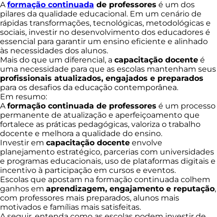
A
formação continuada
de professores
é um dos
pilares da qualidade educacional. Em um cenário de
rápidas transformações, tecnológicas, metodológicas e
sociais, investir no desenvolvimento dos educadores é
essencial para garantir um ensino eficiente e alinhado
às necessidades dos alunos.
Mais do que um diferencial, a
capacitação docente
é
uma necessidade para que as escolas mantenham seus
profissionais atualizados, engajados e preparados
para os desafios da educação contemporânea.
Em resumo:
A
formação continuada de professores
é um processo
permanente de atualização e aperfeiçoamento que
fortalece as práticas pedagógicas, valoriza o trabalho
docente e melhora a qualidade do ensino.
Investir em
capacitação docente
envolve
planejamento estratégico, parcerias com universidades
e programas educacionais, uso de plataformas digitais e
incentivo à participação em cursos e eventos.
Escolas que apostam na formação continuada colhem
ganhos em
aprendizagem, engajamento e reputação
,
com professores mais preparados, alunos mais
motivados e famílias mais satisfeitas.
A seguir, entenda como as escolas podem investir de