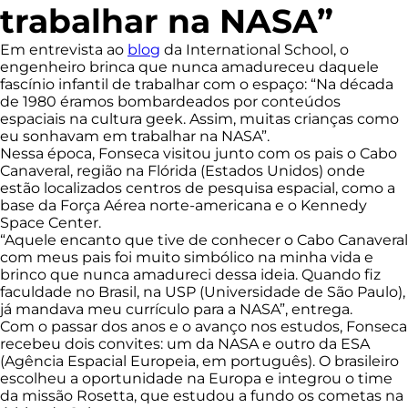
trabalhar na NASA”
Em entrevista ao
blog
da International School, o
engenheiro brinca que nunca amadureceu daquele
fascínio infantil de trabalhar com o espaço: “Na década
de 1980 éramos bombardeados por conteúdos
espaciais na cultura geek. Assim, muitas crianças como
eu sonhavam em trabalhar na NASA”.
Nessa época, Fonseca visitou junto com os pais o Cabo
Canaveral, região na Flórida (Estados Unidos) onde
estão localizados centros de pesquisa espacial, como a
base da Força Aérea norte-americana e o Kennedy
Space Center.
“Aquele encanto que tive de conhecer o Cabo Canaveral
com meus pais foi muito simbólico na minha vida e
brinco que nunca amadureci dessa ideia. Quando fiz
faculdade no Brasil, na USP (Universidade de São Paulo),
já mandava meu currículo para a NASA”, entrega.
Com o passar dos anos e o avanço nos estudos, Fonseca
recebeu dois convites: um da NASA e outro da ESA
(Agência Espacial Europeia, em português). O brasileiro
escolheu a oportunidade na Europa e integrou o time
da missão Rosetta, que estudou a fundo os cometas na