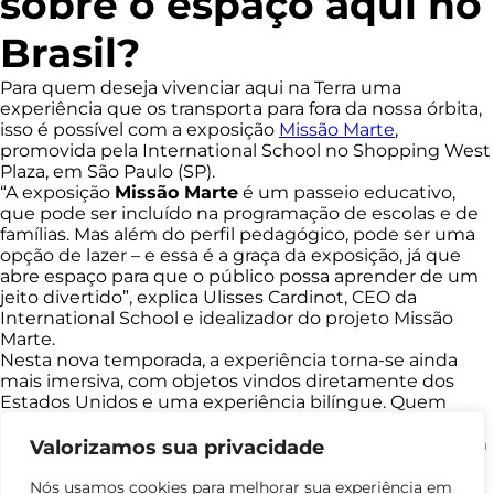
sobre o espaço aqui no
Brasil?
Para quem deseja vivenciar aqui na Terra uma
experiência que os transporta para fora da nossa órbita,
isso é possível com a exposição
Missão Marte
,
promovida pela International School no Shopping West
Plaza, em São Paulo (SP).
“A exposição
Missão Marte
é um passeio educativo,
que pode ser incluído na programação de escolas e de
famílias. Mas além do perfil pedagógico, pode ser uma
opção de lazer – e essa é a graça da exposição, já que
abre espaço para que o público possa aprender de um
jeito divertido”, explica Ulisses Cardinot, CEO da
International School e idealizador do projeto Missão
Marte.
Nesta nova temporada, a experiência torna-se ainda
mais imersiva, com objetos vindos diretamente dos
Estados Unidos e uma experiência bilíngue. Quem
visitar a exposição, confere de perto objetos como:
Peças autografadas por Buzz Aldrin, o segundo homem
Valorizamos sua privacidade
a pisar na Lua;
Réplica do capacete de Alan Shepard;
Nós usamos cookies para melhorar sua experiência em