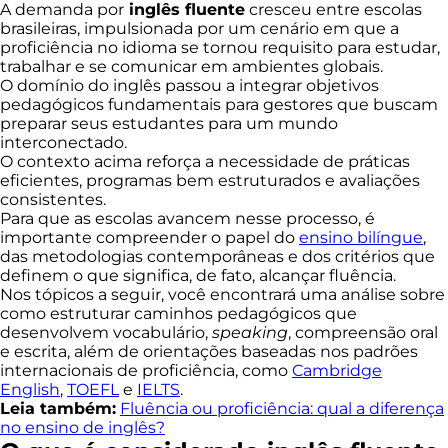
A demanda por
inglês fluente
cresceu entre escolas
brasileiras, impulsionada por um cenário em que a
proficiência no idioma se tornou requisito para estudar,
trabalhar e se comunicar em ambientes globais.
O domínio do inglês passou a integrar objetivos
pedagógicos fundamentais para gestores que buscam
preparar seus estudantes para um mundo
interconectado.
O contexto acima reforça a necessidade de práticas
eficientes, programas bem estruturados e avaliações
consistentes.
Para que as escolas avancem nesse processo, é
importante compreender o papel do
ensino bilíngue
,
das metodologias contemporâneas e dos critérios que
definem o que significa, de fato, alcançar fluência.
Nos tópicos a seguir, você encontrará uma análise sobre
como estruturar caminhos pedagógicos que
desenvolvem vocabulário,
speaking
, compreensão oral
e escrita, além de orientações baseadas nos padrões
internacionais de proficiência, como
Cambridge
English
,
TOEFL
e
IELTS
.
Leia também:
Fluência ou proficiência: qual a diferença
no ensino de inglês?