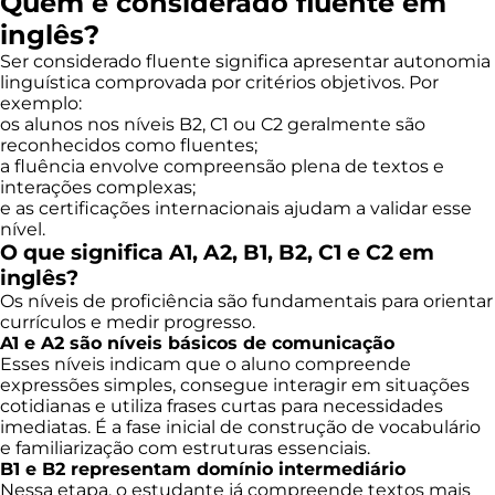
Quem é considerado fluente em
inglês?
Ser considerado fluente significa apresentar autonomia
linguística comprovada por critérios objetivos. Por
exemplo:
os alunos nos níveis B2, C1 ou C2 geralmente são
reconhecidos como fluentes;
a fluência envolve compreensão plena de textos e
interações complexas;
e as certificações internacionais ajudam a validar esse
nível.
O que significa A1, A2, B1, B2, C1 e C2 em
inglês?
Os níveis de proficiência são fundamentais para orientar
currículos e medir progresso.
A1 e A2 são níveis básicos de comunicação
Esses níveis indicam que o aluno compreende
expressões simples, consegue interagir em situações
cotidianas e utiliza frases curtas para necessidades
imediatas. É a fase inicial de construção de vocabulário
e familiarização com estruturas essenciais.
B1 e B2 representam domínio intermediário
Nessa etapa, o estudante já compreende textos mais