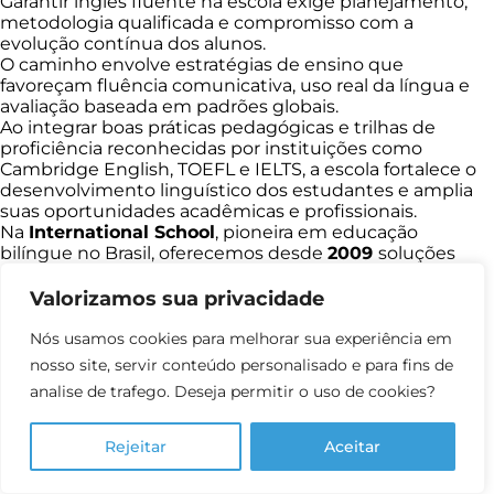
Garantir inglês fluente na escola exige planejamento,
metodologia qualificada e compromisso com a
evolução contínua dos alunos.
O caminho envolve estratégias de ensino que
favoreçam fluência comunicativa, uso real da língua e
avaliação baseada em padrões globais.
Ao integrar boas práticas pedagógicas e trilhas de
proficiência reconhecidas por instituições como
Cambridge English, TOEFL e IELTS, a escola fortalece o
desenvolvimento linguístico dos estudantes e amplia
suas oportunidades acadêmicas e profissionais.
Na
International School
, pioneira em educação
bilíngue no Brasil, oferecemos desde
2009
soluções
eficazes para o ensino do inglês.
Nosso trabalho é alinhado à realidade das escolas
Valorizamos sua privacidade
brasileiras e foca no protagonismo e nas necessidades
específicas de cada aluno. Com mais de
15 anos de
Nós usamos cookies para melhorar sua experiência em
atuação
, estamos presentes em
mais de 220 cidades
.
nosso site, servir conteúdo personalisado e para fins de
Se sua instituição deseja elevar o nível de inglês e
analise de trafego. Deseja permitir o uso de cookies?
garantir fluência real aos estudantes, entre em contato
com um de nossos consultores e conheça todas as
vantagens do programa bilíngue.
Rejeitar
Aceitar
Entre em contato
com um de nossos consultores e
descubra todas as vantagens dessa parceria.