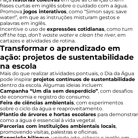
frases curtas em inglês sobre o cuidado com a água.
Promova
jogos interativos
, como “Simon says: save
water!”, em que as instruções misturam gestos e
palavras em inglês.
Incentive o uso de
expressões cotidianas
, como
turn
off the tap
,
don’t waste water
e
clean the river
, em
cartazes e atividades de rotina.
Transformar o aprendizado em
ação: projetos de sustentabilidade
na escola
Mais do que realizar atividades pontuais, o Dia da Água
pode inspirar
projetos contínuos de sustentabilidade
dentro da escola. Algumas ideias incluem:
Campanha “Um dia sem desperdício”
, com desafios
de economia e registro do consumo.
Feira de ciências ambientais
, com experimentos
sobre o ciclo da água e reaproveitamento.
Plantio de árvores e hortas escolares
para demonstrar
como a água é essencial à vida vegetal.
Parcerias com instituições ambientais locais
,
promovendo visitas, palestras e oficinas.
Exposição bilíngue
, unindo arte, ciência e inglês em