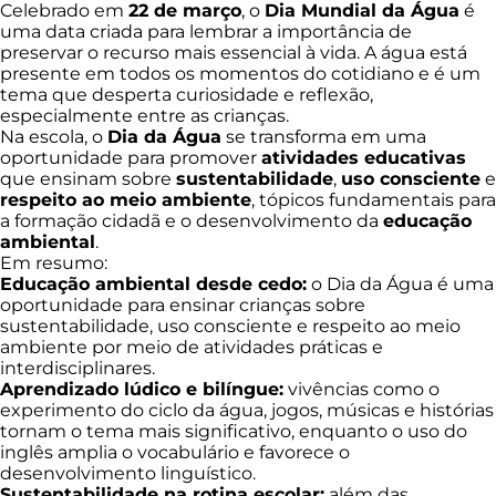
Celebrado em
22 de março
, o
Dia Mundial da Água
é
uma data criada para lembrar a importância de
preservar o recurso mais essencial à vida. A água está
presente em todos os momentos do cotidiano e é um
tema que desperta curiosidade e reflexão,
especialmente entre as crianças.
Na escola, o
Dia da Água
se transforma em uma
oportunidade para promover
atividades educativas
que ensinam sobre
sustentabilidade
,
uso consciente
e
respeito ao meio ambiente
, tópicos fundamentais para
a formação cidadã e o desenvolvimento da
educação
ambiental
.
Em resumo:
Educação ambiental desde cedo:
o Dia da Água é uma
oportunidade para ensinar crianças sobre
sustentabilidade, uso consciente e respeito ao meio
ambiente por meio de atividades práticas e
interdisciplinares.
Aprendizado lúdico e bilíngue:
vivências como o
experimento do ciclo da água, jogos, músicas e histórias
tornam o tema mais significativo, enquanto o uso do
inglês amplia o vocabulário e favorece o
desenvolvimento linguístico.
Sustentabilidade na rotina escolar:
além das