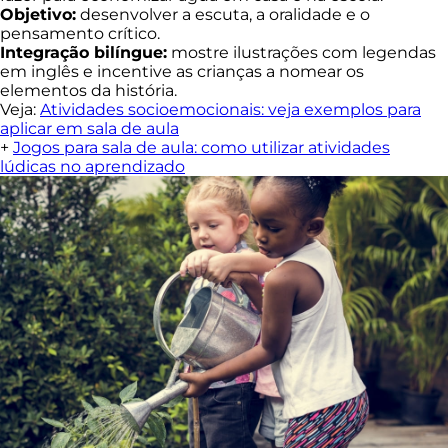
Objetivo:
desenvolver a escuta, a oralidade e o
pensamento crítico.
Integração bilíngue:
mostre ilustrações com legendas
em inglês e incentive as crianças a nomear os
elementos da história.
Veja:
Atividades socioemocionais: veja exemplos para
aplicar em sala de aula
+
Jogos para sala de aula: como utilizar atividades
lúdicas no aprendizado