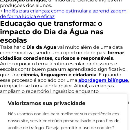
produções dos alunos.
+
Inglês para crianças: como estimular a aprendizagem
de forma lúdica e eficaz
Educação que transforma: o
impacto do Dia da Água nas
escolas
Trabalhar o
Dia da Água
vai muito além de uma data
comemorativa, sendo uma oportunidade para
formar
cidadãos conscientes, curiosos e responsáveis
.
Ao incorporar o tema à rotina escolar, professores e
escolas contribuem para um aprendizado significativo,
que une
ciência, linguagem e cidadania
. E quando
esse processo é apoiado por uma
abordagem bilíngue
,
o impacto se torna ainda maior. Afinal, as crianças
ampliam o repertório linguístico enquanto
desenvolvem consciência ambiental em dois idiomas.
É esse o propósito da
International School
, pioneira em
Valorizamos sua privacidade
educação bilíngue no Brasil. Com mais de 15 anos de
história e presença em todo o país, nosso programa
Nós usamos cookies para melhorar sua experiência em
desenvolve
soluções inovadoras e eficazes para o
nosso site, servir conteúdo personalisado e para fins de
ensino do inglês
, sempre alinhadas à realidade das
analise de trafego. Deseja permitir o uso de cookies?
escolas e às necessidades dos alunos.