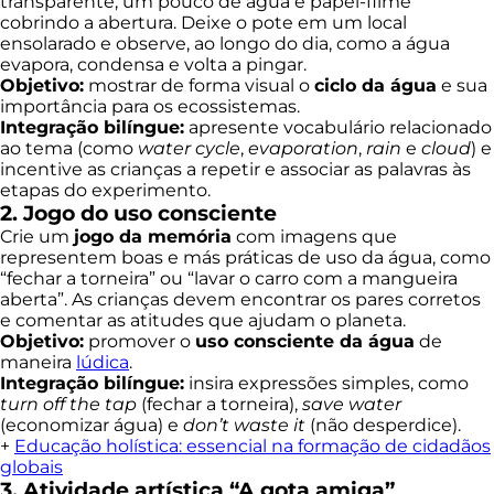
transparente, um pouco de água e papel-filme
cobrindo a abertura. Deixe o pote em um local
ensolarado e observe, ao longo do dia, como a água
evapora, condensa e volta a pingar.
Objetivo:
mostrar de forma visual o
ciclo da água
e sua
importância para os ecossistemas.
Integração bilíngue:
apresente vocabulário relacionado
ao tema (como
water cycle
,
evaporation
,
rain
e
cloud
) e
incentive as crianças a repetir e associar as palavras às
etapas do experimento.
2. Jogo do uso consciente
Crie um
jogo da memória
com imagens que
representem boas e más práticas de uso da água, como
“fechar a torneira” ou “lavar o carro com a mangueira
aberta”. As crianças devem encontrar os pares corretos
e comentar as atitudes que ajudam o planeta.
Objetivo:
promover o
uso consciente da água
de
maneira
lúdica
.
Integração bilíngue:
insira expressões simples, como
turn off the tap
(fechar a torneira),
save water
(economizar água) e
don’t waste it
(não desperdice).
+
Educação holística: essencial na formação de cidadãos
globais
3. Atividade artística “A gota amiga”