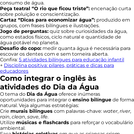
consumo de água.
Peça teatral “O rio que ficou triste”:
encenação curta
sobre poluição e conscientização.
Cartaz “Dicas para economizar água”:
produzido em
grupos, com frases bilíngues e ilustrações.
Jogo de perguntas:
quiz sobre curiosidades da água,
como estados físicos, ciclo natural e quantidade de
água potável no planeta.
Desafio do copo:
medir quanta água é necessária para
escovar os dentes com e sem torneira aberta.
Confira:
5 atividades bilíngues para educação infantil
+
Disciplina positiva: pilares, práticas e dicas para
educadores
Como integrar o inglês às
atividades do Dia da Água
O tema do
Dia da Água
oferece inúmeras
oportunidades para integrar o
ensino bilíngue
de forma
natural. Veja algumas estratégias:
Crie
murais bilíngues
com palavras-chave:
water
,
river
,
rain
,
clean
,
save
,
life
.
Utilize
músicas e flashcards
para reforçar o vocabulário
ambiental.
Faça
histórias coletivas
em que as crianças criem