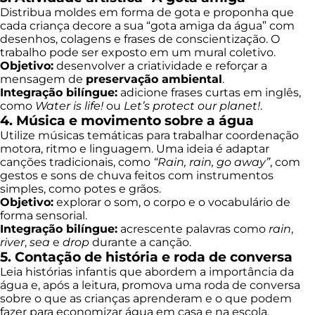
Distribua moldes em forma de gota e proponha que
cada criança decore a sua “gota amiga da água” com
desenhos, colagens e frases de conscientização. O
trabalho pode ser exposto em um mural coletivo.
Objetivo:
desenvolver a criatividade e reforçar a
mensagem de
preservação ambiental
.
Integração bilíngue:
adicione frases curtas em inglês,
como
Water is life!
ou
Let’s protect our planet!
.
4. Música e movimento sobre a água
Utilize músicas temáticas para trabalhar coordenação
motora, ritmo e linguagem. Uma ideia é adaptar
canções tradicionais, como
“Rain, rain, go away”
, com
gestos e sons de chuva feitos com instrumentos
simples, como potes e grãos.
Objetivo:
explorar o som, o corpo e o vocabulário de
forma sensorial.
Integração bilíngue:
acrescente palavras como
rain
,
river
,
sea
e
drop
durante a canção.
5. Contação de história e roda de conversa
Leia histórias infantis que abordem a importância da
água e, após a leitura, promova uma roda de conversa
sobre o que as crianças aprenderam e o que podem
fazer para economizar água em casa e na escola.