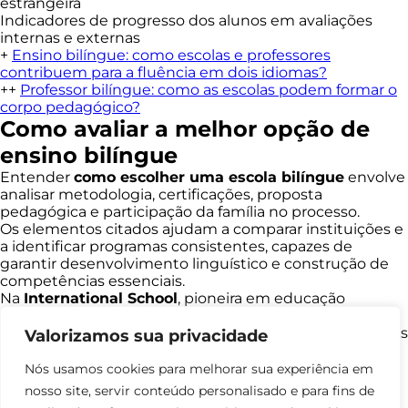
estrangeira
Indicadores de progresso dos alunos em avaliações
internas e externas
+
Ensino bilíngue: como escolas e professores
contribuem para a fluência em dois idiomas?
++
Professor bilíngue: como as escolas podem formar o
corpo pedagógico?
Como avaliar a melhor opção de
ensino bilíngue
Entender
como escolher uma escola bilíngue
envolve
analisar metodologia, certificações, proposta
pedagógica e participação da família no processo.
Os elementos citados ajudam a comparar instituições e
a identificar programas consistentes, capazes de
garantir desenvolvimento linguístico e construção de
competências essenciais.
Na
International School
, pioneira em educação
bilíngue no Brasil, oferecemos, desde 2009, soluções
para o ensino de inglês alinhadas à realidade das escolas
Valorizamos sua privacidade
brasileiras. Nosso foco está nas necessidades de cada
aluno e no protagonismo estudantil.
Nós usamos cookies para melhorar sua experiência em
Com mais de 15 anos de atuação, estamos presentes
nosso site, servir conteúdo personalisado e para fins de
em mais de 220 cidades, levando um programa que