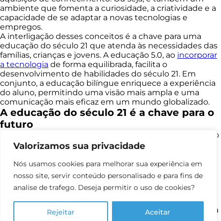
ambiente que fomenta a curiosidade, a criatividade e a
capacidade de se adaptar a novas tecnologias e
empregos.
A interligação desses conceitos é a chave para uma
educação do século 21 que atenda às necessidades das
famílias, crianças e jovens. A educação 5.0, ao
incorporar
a tecnologia
de forma equilibrada, facilita o
desenvolvimento de habilidades do século 21. Em
conjunto, a educação bilíngue enriquece a experiência
do aluno, permitindo uma visão mais ampla e uma
comunicação mais eficaz em um mundo globalizado.
A educação do século 21 é a chave para o
futuro
Em síntese, para uma escola oferecer uma educação do
século 21, é crucial abraçar esses conceitos e
Valorizamos sua privacidade
implementá-los de maneira integrada. A educação do
século 21 não é apenas sobre transmitir informações,
Nós usamos cookies para melhorar sua experiência em
mas também sobre capacitar os alunos a serem
nosso site, servir conteúdo personalisado e para fins de
aprendizes ao longo da vida, cidadãos globais e
analise de trafego. Deseja permitir o uso de cookies?
solucionadores de problemas.
É um compromisso com a excelência educacional, que
reconhece que a única constante é a mudança, e que a
Rejeitar
Aceitar
educação deve se adaptar para prosperar no mundo