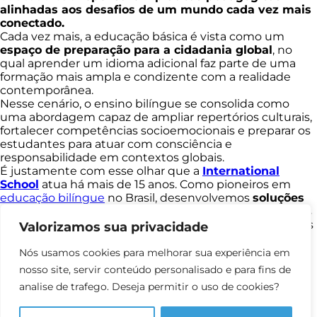
alinhadas aos desafios de um mundo cada vez mais
conectado.
Cada vez mais, a educação básica é vista como um
espaço de preparação para a cidadania global
, no
qual aprender um idioma adicional faz parte de uma
formação mais ampla e condizente com a realidade
contemporânea.
Nesse cenário, o ensino bilíngue se consolida como
uma abordagem capaz de ampliar repertórios culturais,
fortalecer competências socioemocionais e preparar os
estudantes para atuar com consciência e
responsabilidade em contextos globais.
É justamente com esse olhar que a
International
School
atua há mais de 15 anos. Como pioneiros em
educação bilíngue
no Brasil, desenvolvemos
soluções
inovadoras para o ensino do inglês
, sempre alinhadas
à realidade das escolas brasileiras e às necessidades dos
Valorizamos sua privacidade
alunos.
Inclusive, estamos presentes em todas as regiões do
Nós usamos cookies para melhorar sua experiência em
país, apoiando escolas na construção de uma formação
nosso site, servir conteúdo personalisado e para fins de
mais completa, conectada e significativa para os
analise de trafego. Deseja permitir o uso de cookies?
estudantes.
Quer entender melhor como funciona nosso programa