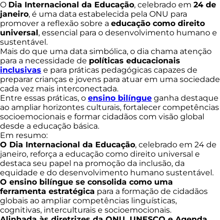
O
Dia Internacional da Educação
, celebrado em
24 de
janeiro
, é uma data estabelecida pela ONU para
promover a reflexão sobre a
educação como direito
universal
, essencial para o desenvolvimento humano e
sustentável.
Mais do que uma data simbólica, o dia chama atenção
para a necessidade de
políticas educacionais
inclusivas
e para práticas pedagógicas capazes de
preparar crianças e jovens para atuar em uma sociedade
cada vez mais interconectada.
Entre essas práticas, o
ensino bilíngue
ganha destaque
ao ampliar horizontes culturais, fortalecer competências
socioemocionais e formar cidadãos com visão global
desde a educação básica.
Em resumo:
O Dia Internacional da Educação
, celebrado em 24 de
janeiro, reforça a educação como direito universal e
destaca seu papel na promoção da inclusão, da
equidade e do desenvolvimento humano sustentável.
O ensino bilíngue se consolida como uma
ferramenta estratégica
para a formação de cidadãos
globais ao ampliar competências linguísticas,
cognitivas, interculturais e socioemocionais.
Alinhada às diretrizes da ONU, UNESCO e Agenda