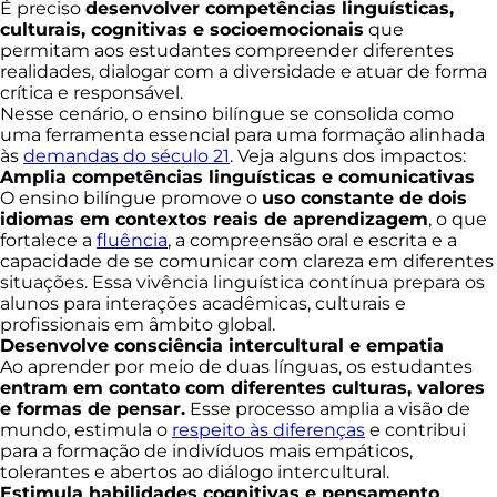
É preciso
desenvolver competências linguísticas,
culturais, cognitivas e socioemocionais
que
permitam aos estudantes compreender diferentes
realidades, dialogar com a diversidade e atuar de forma
crítica e responsável.
Nesse cenário, o ensino bilíngue se consolida como
uma ferramenta essencial para uma formação alinhada
às
demandas do século 21
. Veja alguns dos impactos:
Amplia competências linguísticas e comunicativas
O ensino bilíngue promove o
uso constante de dois
idiomas em contextos reais de aprendizagem
, o que
fortalece a
fluência
, a compreensão oral e escrita e a
capacidade de se comunicar com clareza em diferentes
situações. Essa vivência linguística contínua prepara os
alunos para interações acadêmicas, culturais e
profissionais em âmbito global.
Desenvolve consciência intercultural e empatia
Ao aprender por meio de duas línguas, os estudantes
entram em contato com diferentes culturas, valores
e formas de pensar.
Esse processo amplia a visão de
mundo, estimula o
respeito às diferenças
e contribui
para a formação de indivíduos mais empáticos,
tolerantes e abertos ao diálogo intercultural.
Estimula habilidades cognitivas e pensamento