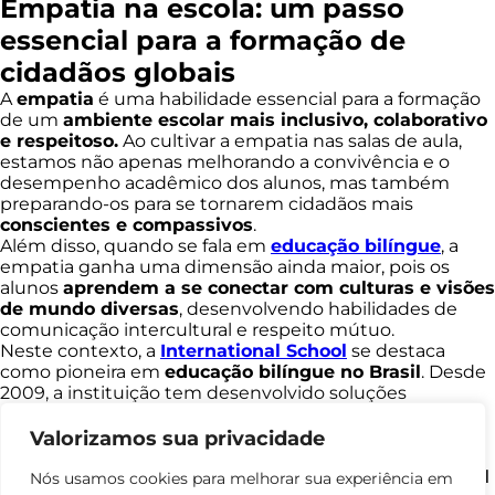
Empatia na escola: um passo
essencial para a formação de
cidadãos globais
A
empatia
é uma habilidade essencial para a formação
de um
ambiente escolar mais inclusivo, colaborativo
e respeitoso.
Ao cultivar a empatia nas salas de aula,
estamos não apenas melhorando a convivência e o
desempenho acadêmico dos alunos, mas também
preparando-os para se tornarem cidadãos mais
conscientes e compassivos
.
Além disso, quando se fala em
educação bilíngue
, a
empatia ganha uma dimensão ainda maior, pois os
alunos
aprendem a se conectar com culturas e visões
de mundo diversas
, desenvolvendo habilidades de
comunicação intercultural e respeito mútuo.
Neste contexto, a
International School
se destaca
como pioneira em
educação bilíngue no Brasil
. Desde
2009, a instituição tem desenvolvido soluções
inovadoras e eficazes para o ensino do inglês, alinhadas
à realidade das escolas brasileiras e às necessidades de
Valorizamos sua privacidade
seus alunos.
Com mais de 15 anos de história, a
International School
Nós usamos cookies para melhorar sua experiência em