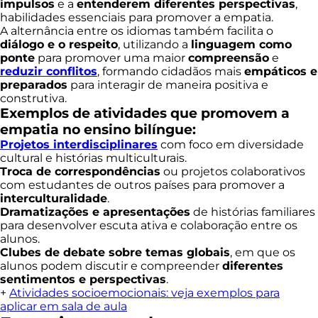
impulsos
e a
entenderem diferentes perspectivas
,
habilidades essenciais para promover a empatia.
A alternância entre os idiomas também facilita o
diálogo e o respeito
, utilizando a
linguagem como
ponte
para promover uma maior
compreensão
e
reduzir conflitos
, formando cidadãos mais
empáticos e
preparados
para interagir de maneira positiva e
construtiva.
Exemplos de atividades que promovem a
empatia no ensino bilíngue:
Projetos interdisciplinares
com foco em diversidade
cultural e histórias multiculturais.
Troca de correspondências
ou projetos colaborativos
com estudantes de outros países para promover a
interculturalidade
.
Dramatizações e apresentações
de histórias familiares
para desenvolver escuta ativa e colaboração entre os
alunos.
Clubes de debate sobre temas globais
, em que os
alunos podem discutir e compreender
diferentes
sentimentos e perspectivas
.
+
Atividades socioemocionais: veja exemplos para
aplicar em sala de aula