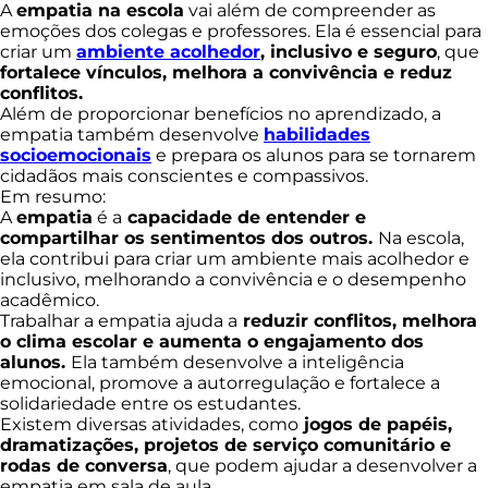
A
empatia na escola
vai além de compreender as
emoções dos colegas e professores. Ela é essencial para
criar um
ambiente acolhedor
, inclusivo e seguro
, que
fortalece vínculos, melhora a convivência e reduz
conflitos.
Além de proporcionar benefícios no aprendizado, a
empatia também desenvolve
habilidades
socioemocionais
e prepara os alunos para se tornarem
cidadãos mais conscientes e compassivos.
Em resumo:
A
empatia
é a
capacidade de entender e
compartilhar os sentimentos dos outros.
Na escola,
ela contribui para criar um ambiente mais acolhedor e
inclusivo, melhorando a convivência e o desempenho
acadêmico.
Trabalhar a empatia ajuda a
reduzir conflitos, melhora
o clima escolar e aumenta o engajamento dos
alunos.
Ela também desenvolve a inteligência
emocional, promove a autorregulação e fortalece a
solidariedade entre os estudantes.
Existem diversas atividades, como
jogos de papéis,
dramatizações, projetos de serviço comunitário e
rodas de conversa
, que podem ajudar a desenvolver a
empatia em sala de aula.