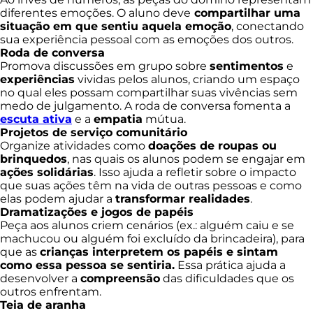
diferentes emoções. O aluno deve
compartilhar uma
situação em que sentiu aquela emoção
, conectando
sua experiência pessoal com as emoções dos outros.
Roda de conversa
Promova discussões em grupo sobre
sentimentos
e
experiências
vividas pelos alunos, criando um espaço
no qual eles possam compartilhar suas vivências sem
medo de julgamento. A roda de conversa fomenta a
escuta ativa
e a
empatia
mútua.
Projetos de serviço comunitário
Organize atividades como
doações de roupas ou
brinquedos
, nas quais os alunos podem se engajar em
ações solidárias
. Isso ajuda a refletir sobre o impacto
que suas ações têm na vida de outras pessoas e como
elas podem ajudar a
transformar realidades
.
Dramatizações e jogos de papéis
Peça aos alunos criem cenários (ex.: alguém caiu e se
machucou ou alguém foi excluído da brincadeira), para
que as
crianças interpretem os papéis e sintam
como essa pessoa se sentiria.
Essa prática ajuda a
desenvolver a
compreensão
das dificuldades que os
outros enfrentam.
Teia de aranha