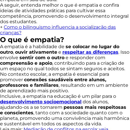
A seguir, entenda melhor o que é empatia e confira
ideias de atividades práticas para cultivar essa
competência, promovendo o desenvolvimento integral
dos estudantes.
+
Como o bilinguismo influencia a socialização das
crianças?
O que é empatia?
A empatia é a habilidade de
se colocar no lugar do
outro
,
ouvir ativamente
e
respeitar as diferenças
. Isso
envolve
sentir com o outro
e responder com
compreensão e apoio
, contribuindo para a criação de
um espaço no qual todos se sintam seguros e aceitos.
No contexto escolar, a empatia é essencial para
promover
conexões saudáveis
entre alunos,
professores e familiares
, resultando em um ambiente
de aprendizado mais positivo.
Inclusive, a empatia na educação é um pilar para o
desenvolvimento socioemocional
dos alunos,
ajudando-os a se tornarem
pessoas mais respeitosas
e conscientes
, tanto com a sociedade quanto com o
planeta, promovendo uma convivência mais harmônica
e sustentável em todos os aspectos da vida.
Leia mais:
Mediação de conflitos na escola: veja