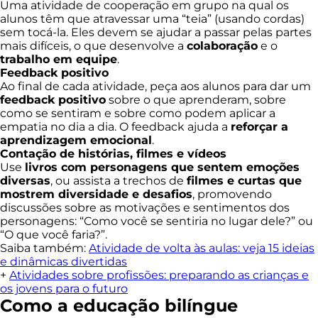
Uma atividade de cooperação em grupo na qual os
alunos têm que atravessar uma “teia” (usando cordas)
sem tocá-la. Eles devem se ajudar a passar pelas partes
mais difíceis, o que desenvolve a
colaboração
e o
trabalho em equipe
.
Feedback positivo
Ao final de cada atividade, peça aos alunos para dar um
feedback positivo
sobre o que aprenderam, sobre
como se sentiram e sobre como podem aplicar a
empatia no dia a dia. O feedback ajuda a
reforçar a
aprendizagem emocional
.
Contação de histórias, filmes e vídeos
Use
livros com personagens que sentem emoções
diversas
, ou assista a trechos de
filmes e curtas que
mostrem diversidade e desafios
, promovendo
discussões sobre as motivações e sentimentos dos
personagens: “Como você se sentiria no lugar dele?” ou
“O que você faria?”.
Saiba também:
Atividade de volta às aulas: veja 15 ideias
e dinâmicas divertidas
+
Atividades sobre profissões: preparando as crianças e
os jovens para o futuro
Como a educação bilíngue