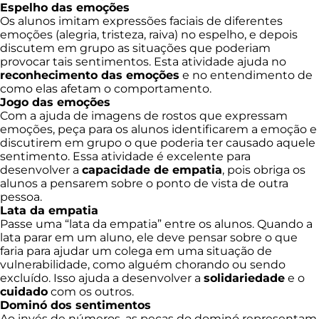
Espelho das emoções
Os alunos imitam expressões faciais de diferentes
emoções (alegria, tristeza, raiva) no espelho, e depois
discutem em grupo as situações que poderiam
provocar tais sentimentos. Esta atividade ajuda no
reconhecimento das emoções
e no entendimento de
como elas afetam o comportamento.
Jogo das emoções
Com a ajuda de imagens de rostos que expressam
emoções, peça para os alunos identificarem a emoção e
discutirem em grupo o que poderia ter causado aquele
sentimento. Essa atividade é excelente para
desenvolver a
capacidade de empatia
, pois obriga os
alunos a pensarem sobre o ponto de vista de outra
pessoa.
Lata da empatia
Passe uma “lata da empatia” entre os alunos. Quando a
lata parar em um aluno, ele deve pensar sobre o que
faria para ajudar um colega em uma situação de
vulnerabilidade, como alguém chorando ou sendo
excluído. Isso ajuda a desenvolver a
solidariedade
e o
cuidado
com os outros.
Dominó dos sentimentos
Ao invés de números, as peças do dominó representam