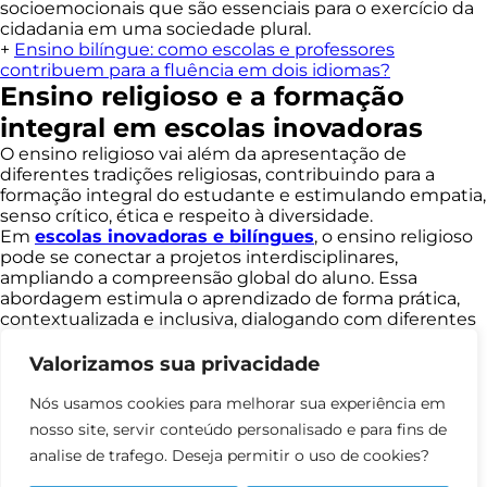
socioemocionais que são essenciais para o exercício da
cidadania em uma sociedade plural.
+
Ensino bilíngue: como escolas e professores
contribuem para a fluência em dois idiomas?
Ensino religioso e a formação
integral em escolas inovadoras
O ensino religioso vai além da apresentação de
diferentes tradições religiosas, contribuindo para a
formação integral do estudante e estimulando empatia,
senso crítico, ética e respeito à diversidade.
Em
escolas inovadoras e bilíngues
, o ensino religioso
pode se conectar a projetos interdisciplinares,
ampliando a compreensão global do aluno. Essa
abordagem estimula o aprendizado de forma prática,
contextualizada e inclusiva, dialogando com diferentes
culturas e enriquecendo a experiência educacional.
A
International School
, pioneira em educação bilíngue
Valorizamos sua privacidade
no Brasil desde 2009, integra metodologias ativas,
recursos digitais e propostas interdisciplinares que
Nós usamos cookies para melhorar sua experiência em
contribuem para a formação completa dos estudantes.
nosso site, servir conteúdo personalisado e para fins de
Seu programa, adaptado à realidade das escolas
analise de trafego. Deseja permitir o uso de cookies?
brasileiras, valoriza a diversidade e potencializa o
aprendizado contínuo.