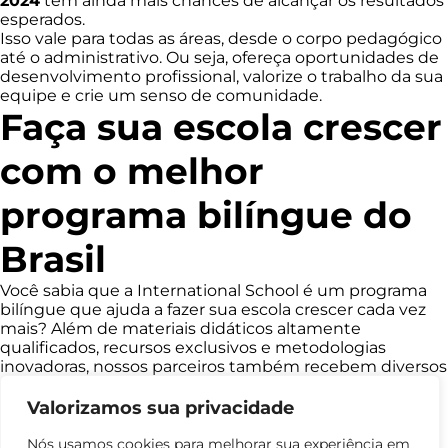
2024
tem ainda mais chances de alcançar os resultados
esperados.
Isso vale para todas as áreas, desde o corpo pedagógico
até o administrativo. Ou seja, ofereça oportunidades de
desenvolvimento profissional, valorize o trabalho da sua
equipe e crie um senso de comunidade.
Faça sua escola crescer
com o melhor
programa bilíngue do
Brasil
Você sabia que a International School é um programa
bilíngue que ajuda a fazer sua escola crescer cada vez
mais? Além de materiais didáticos altamente
qualificados, recursos exclusivos e metodologias
inovadoras, nossos parceiros também recebem diversos
outros benefícios.
Com o objetivo de fazer as instituições alavancarem
Valorizamos sua privacidade
seus resultados, disponibilizamos consultorias com
especialistas. Dessa forma, é possível entender as
Nós usamos cookies para melhorar sua experiência em