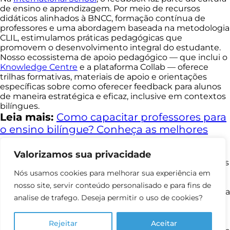
de ensino e aprendizagem. Por meio de recursos
didáticos alinhados à BNCC, formação contínua de
professores e uma abordagem baseada na metodologia
CLIL, estimulamos práticas pedagógicas que
promovem o desenvolvimento integral do estudante.
Nosso ecossistema de apoio pedagógico — que inclui o
Knowledge Centre
e a plataforma Collab — oferece
trilhas formativas, materiais de apoio e orientações
específicas sobre como oferecer feedback para alunos
de maneira estratégica e eficaz, inclusive em contextos
bilíngues.
Leia mais:
Como capacitar professores para
o ensino bilíngue? Conheça as melhores
práticas!
Além disso, o uso intencional da
língua inglesa
em
Valorizamos sua privacidade
situações reais de comunicação estimula os estudantes
a receberem e responderem feedbacks com mais
Nós usamos cookies para melhorar sua experiência em
confiança, ampliando sua autonomia e protagonismo.
nosso site, servir conteúdo personalisado e para fins de
Quer transformar o feedback em um aliado poderoso na
analise de trafego. Deseja permitir o uso de cookies?
sua escola?
Entre em contato
com a nossa equipe e
descubra como o programa bilíngue da IS pode apoiar
sua instituição a evoluir ainda mais no processo de
Rejeitar
Aceitar