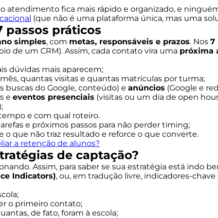
 atendimento fica mais rápido e organizado, e ningué
acional
(que não é uma plataforma única, mas uma soluç
 passos práticos
ano simples
, com
metas, responsáveis e prazos
. Nos
7
oio de um CRM). Assim, cada contato vira uma
próxima 
ais dúvidas mais aparecem;
mês, quantas visitas e quantas matrículas por turma;
as buscas do Google, conteúdo) e
anúncios
(Google e red
os e
eventos presenciais
(visitas ou um dia de open hous
;
empo e com qual roteiro.
tarefas e próximos passos para não perder timing;
e o que não traz resultado e reforce o que converte.
iar a retenção de alunos?
ratégias de captação?
onando. Assim, para saber se sua estratégia está indo b
e Indicators)
, ou, em tradução livre, indicadores-cha
cola;
 o primeiro contato;
ntas, de fato, foram à escola;