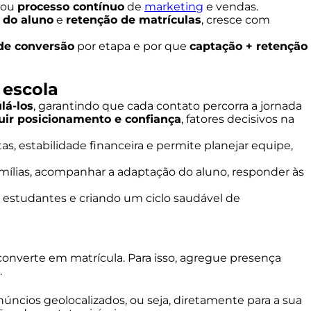
irou
processo contínuo
de
marketing
e vendas.
 do aluno
e
retenção de matrículas
, cresce com
de conversão
por etapa e por que
captação + retenção
 escola
lá-los
, garantindo que cada contato percorra a jornada
uir posicionamento e confiança
, fatores decisivos na
s, estabilidade financeira e permite planejar equipe,
 famílias, acompanhar a adaptação do aluno, responder às
os estudantes e criando um ciclo saudável de
e converte em matrícula. Para isso, agregue presença
.
núncios geolocalizados, ou seja, diretamente para a sua