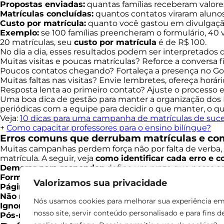
Propostas enviadas:
quantas famílias receberam valore
Matrículas concluídas:
quantos contatos viraram alunos
Custo por matrícula:
quanto você gastou em divulgação
Exemplo:
se 100 famílias preencheram o formulário, 40 v
20 matrículas, seu
custo por matrícula
é de R$ 100.
No dia a dia, esses resultados podem ser interpretados
Muitas visitas e poucas matrículas? Reforce a conversa fi
Poucos contatos chegando? Fortaleça a presença no Go
Muitas faltas nas visitas? Envie lembretes, ofereça horár
Resposta lenta ao primeiro contato? Ajuste o processo
Uma boa dica de gestão para manter a organização dos
periódicas com a equipe para decidir o que manter, o qu
Veja:
10 dicas para uma campanha de matrículas de suc
+
Como capacitar professores para o ensino bilíngue?
Erros comuns que derrubam matrículas e com
Muitas campanhas perdem força não por falta de verba, e 
matrícula. A seguir, veja
como identificar cada erro e co
Demorar para responder
: defina um prazo que possa s
Formulários longos:
peça só o essencial para não espanta
Valorizamos sua privacidade
Páginas ou sites confusos:
explique quais são as metodo
Não registrar as conversas:
sem histórico, você esquec
Nós usamos cookies para melhorar sua experiência e
Ignorar avaliações online:
peça avaliações e responda a
nosso site, servir conteúdo personalisado e para fins d
Pós-matrícula fraco:
sem boas-vindas e acompanhamento,