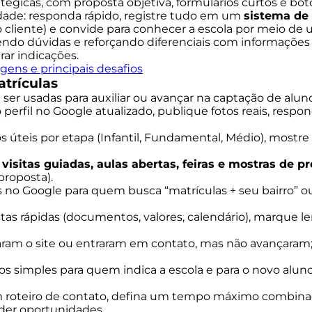
atégicas, com proposta objetiva, formulários curtos e bot
dade: responda rápido, registre tudo em um
sistema de
cliente) e convide para conhecer a escola por meio de u
ndo dúvidas e reforçando diferenciais com informações ob
rar indicações.
agens e principais desafios
atrículas
ser usadas para auxiliar ou avançar na captação de aluno
erfil no Google atualizado, publique fotos reais, respo
os úteis por etapa (Infantil, Fundamental, Médio), mostre
visitas guiadas, aulas abertas, feiras e mostras de p
 proposta).
o Google para quem busca “matrículas + seu bairro” ou
tas rápidas (documentos, valores, calendário), marque
taram o site ou entraram em contato, mas não avançara
os simples para quem indica a escola e para o novo aluno
roteiro de contato, defina um tempo máximo combinado
rder oportunidades.