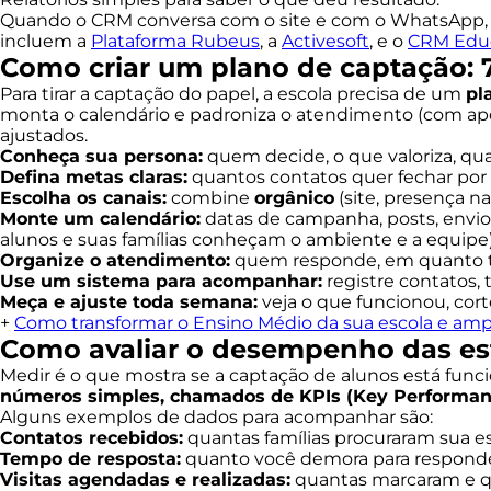
Quando o CRM conversa com o site e com o WhatsApp, o
incluem a
Plataforma Rubeus
, a
Activesoft
, e o
CRM Educ
Como criar um plano de captação: 7
Para tirar a captação do papel, a escola precisa de um
pl
monta o calendário e padroniza o atendimento (com ap
ajustados.
Conheça sua persona:
quem decide, o que valoriza, qu
Defina metas claras:
quantos contatos quer fechar por 
Escolha os canais:
combine
orgânico
(site, presença n
Monte um calendário:
datas de campanha, posts, envi
alunos e suas famílias conheçam o ambiente e a equipe)
Organize o atendimento:
quem responde, em quanto t
Use um sistema para acompanhar:
registre contatos, 
Meça e ajuste toda semana:
veja o que funcionou, cort
+
Como transformar o Ensino Médio da sua escola e ampl
Como avaliar o desempenho das est
Medir é o que mostra se a captação de alunos está funci
números simples, chamados de KPIs (Key Performanc
Alguns exemplos de dados para acompanhar são:
Contatos recebidos:
quantas famílias procuraram sua es
Tempo de resposta:
quanto você demora para responder
Visitas agendadas e realizadas:
quantas marcaram e qua