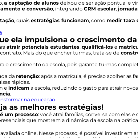
o,
a captação de alunos
deixou de ser ação pontual e v
onamento e conversão
, integrando
CRM escolar
,
jornada
tação
, quais
estratégias funcionam
, como
medir taxa 
a
ue ela impulsiona o crescimento da
ara
atrair potenciais estudantes
,
qualificá-los
e
matricu
 contrato. Mais do que encher turmas, trata-se de
constr
ra o crescimento da escola, pois garante turmas completa
ada da
retenção
: após a matrícula, é preciso acolher as
isas rápidas.
em e
indicam
a escola, reduzindo o gasto para atrair nov
ncia
.
transformar na educação
a as melhores estratégias!
 é um processo
: você atrai famílias, conversa com elas 
presenciais que mostrem a dinâmica da escola na prática
valiada online. Nesse processo, é possível investir em a