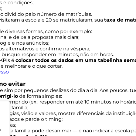
s e condições;
;
 dividido pelo número de matrículas.
isitaram a escola e 20 se matricularam, sua
taxa de mat
 de diversas formas, como por exemplo:
nal e deixe a proposta mais clara;
ogle e nos anúncios;
ios alternativos e confirme na véspera;
 e busque responder em minutos, não em horas.
 KPIs é
colocar todos os dados em uma tabelinha sem
e melhorar e o que cortar.
esso
o evitar
sim por pequenos deslizes do dia a dia. Aos poucos, tudo 
rrigi-lo
de forma simples:
er cumprido (ex.: responder em até 10 minutos no horário
r a família;
logias, visão e valores, mostre diferenciais da instituiçã
e prazos e perde o timing;
m
 todas;
e
 a família pode desanimar — e não indicar a escola par