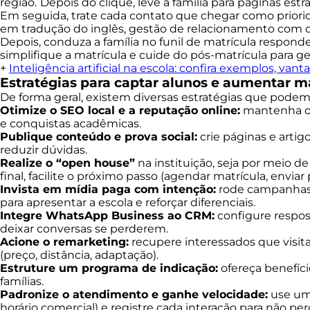
região.
Depois do clique, leve a família para páginas estr
Em seguida, trate cada contato que chegar como priori
em tradução do inglês, gestão de relacionamento com o 
Depois, conduza a família no funil de matrícula responde
simplifique a matrícula e cuide do pós-matrícula para ge
+
Inteligência artificial na escola: confira exemplos, vant
Estratégias para captar alunos e aumentar m
De forma geral, existem diversas estratégias que podem 
Otimize o SEO local e a reputação online:
mantenha o p
e conquistas acadêmicas.
Publique conteúdo e prova social:
crie páginas e artig
reduzir dúvidas.
Realize o “open house”
na instituição, seja por meio de
final, facilite o próximo passo (agendar matrícula, enviar
Invista em mídia paga com intenção:
rode campanhas n
para apresentar a escola e reforçar diferenciais.
Integre WhatsApp Business ao CRM:
configure respos
deixar conversas se perderem.
Acione o remarketing:
recupere interessados que visi
(preço, distância, adaptação).
Estruture um programa de indicação:
ofereça benefíci
famílias.
Padronize o atendimento e ganhe velocidade:
use um 
horário comercial) e registre cada interação para não pe