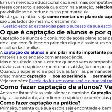
Em um mercado educacional cada vez mais competitiv
Nesse contexto, a escola que domina a atração
, relaci
previsibilidade e reduz o custo por matrícula.
Neste guia prático, veja
como montar um plano de cap
são dois lados do mesmo crescimento.
+
Gestão escolar: estratégias para o sucesso da sua escol
O que é captação de alunos e por q
Captação de alunos é o conjunto de ações planejadas p
do aluno com fluidez: do primeiro clique à assinatura do
escolha das famílias.
A
captação de alunos
é um pilar muito importante
pa
materiais e calendário com antecedência.
Mas o resultado só se sustenta quando vem acompanh
dúvidas com rapidez e monitorar a satisfação com pesqu
Quando a experiência é positiva, as famílias permanec
crescimento:
captação → boa experiência → permanê
Veja também:
Escola do futuro: como será e o que vai 
Como fazer captação de alunos? Vej
Antes de listar táticas, vale alinhar o caminho.
Captação
digital consistente, atendimento rápido e experiências 
Como fazer captação na prática?
Primeiro, garanta que sua escola seja encontrada e bem a