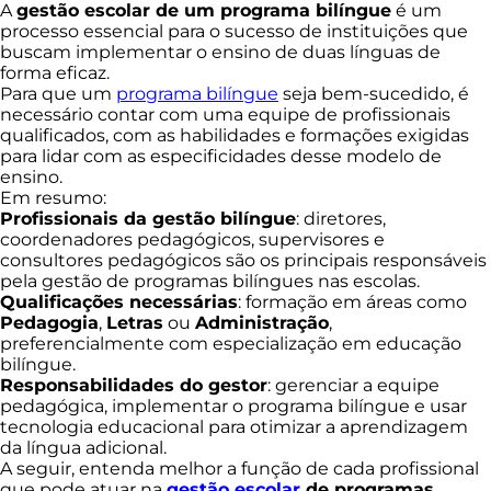
A
gestão escolar de um programa bilíngue
é um
processo essencial para o sucesso de instituições que
buscam implementar o ensino de duas línguas de
forma eficaz.
Para que um
programa bilíngue
seja bem-sucedido, é
necessário contar com uma equipe de profissionais
qualificados, com as habilidades e formações exigidas
para lidar com as especificidades desse modelo de
ensino.
Em resumo:
Profissionais da gestão bilíngue
: diretores,
coordenadores pedagógicos, supervisores e
consultores pedagógicos são os principais responsáveis
pela gestão de programas bilíngues nas escolas.
Qualificações necessárias
: formação em áreas como
Pedagogia
,
Letras
ou
Administração
,
preferencialmente com especialização em educação
bilíngue.
Responsabilidades do gestor
: gerenciar a equipe
pedagógica, implementar o programa bilíngue e usar
tecnologia educacional para otimizar a aprendizagem
da língua adicional.
A seguir, entenda melhor a função de cada profissional
que pode atuar na
gestão escolar
de programas