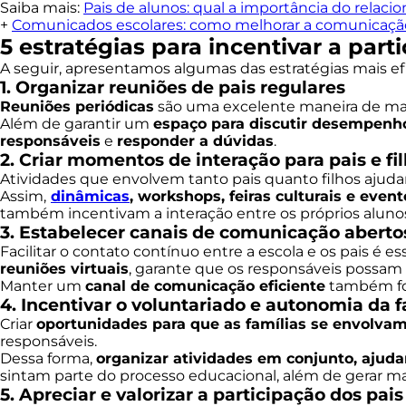
Saiba mais:
Pais de alunos: qual a importância do relaci
+
Comunicados escolares: como melhorar a comunicação 
5 estratégias para incentivar a part
A seguir, apresentamos algumas das estratégias mais efi
1. Organizar reuniões de pais regulares
Reuniões periódicas
são uma excelente maneira de mant
Além de garantir um
espaço para discutir desempen
responsáveis
e
responder a dúvidas
.
2. Criar momentos de interação para pais e fi
Atividades que envolvem tanto pais quanto filhos ajuda
Assim,
dinâmicas
, workshops, feiras culturais e even
também incentivam a interação entre os próprios alun
3. Estabelecer canais de comunicação abertos
Facilitar o contato contínuo entre a escola e os pais é es
reuniões virtuais
, garante que os responsáveis possam
Manter um
canal de comunicação eficiente
também fort
4. Incentivar o voluntariado e autonomia da f
Criar
oportunidades para que as famílias se envolvam
responsáveis.
Dessa forma,
organizar atividades em conjunto, ajuda
sintam parte do processo educacional, além de gerar m
5. Apreciar e valorizar a participação dos pais