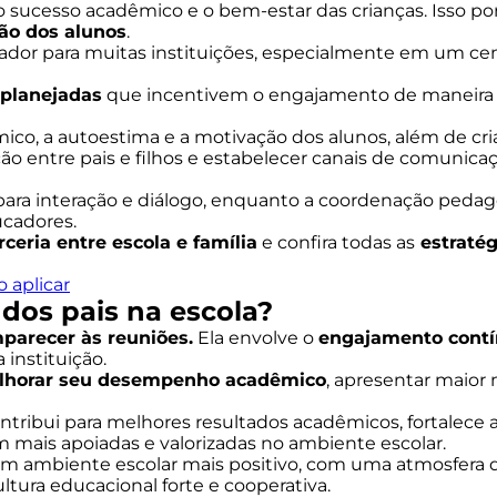
 sucesso acadêmico e o bem-estar das crianças. Isso p
ão dos alunos
.
iador para muitas instituições, especialmente em um cen
 planejadas
que incentivem o engajamento de maneira co
, a autoestima e a motivação dos alunos, além de criar
ão entre pais e filhos e estabelecer canais de comunicaç
ara interação e diálogo, enquanto a coordenação pedagó
ucadores.
ceria entre escola e família
e confira todas as
estratég
 aplicar
 dos pais na escola?
parecer às reuniões.
Ela envolve o
engajamento contín
 instituição.
lhorar seu desempenho acadêmico
, apresentar maior
 contribui para melhores resultados acadêmicos, fortalec
m mais apoiadas e valorizadas no ambiente escolar.
um ambiente escolar mais positivo, com uma atmosfera d
ltura educacional forte e cooperativa.