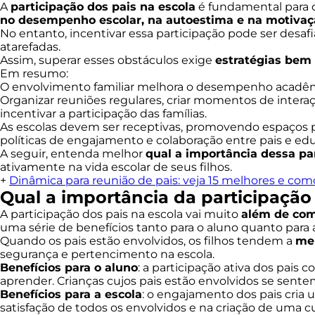
A
participação dos pais na escola
é fundamental para o
no desempenho escolar, na autoestima e na motivaç
No entanto, incentivar essa participação pode ser desaf
atarefadas.
Assim, superar esses obstáculos exige
estratégias bem
Em resumo:
O envolvimento familiar melhora o desempenho acadêmico
Organizar reuniões regulares, criar momentos de interaç
incentivar a participação das famílias.
As escolas devem ser receptivas, promovendo espaços p
políticas de engajamento e colaboração entre pais e ed
A seguir, entenda melhor
qual a importância dessa par
ativamente na vida escolar de seus filhos.
+
Dinâmica para reunião de pais: veja 15 melhores e como
Qual a importância da participação
A participação dos pais na escola vai muito
além de com
uma série de benefícios tanto para o aluno quanto para a
Quando os pais estão envolvidos, os filhos tendem a
me
segurança e pertencimento na escola.
Benefícios para o aluno
: a participação ativa dos pais
aprender. Crianças cujos pais estão envolvidos se sente
Benefícios para a escola
: o engajamento dos pais cria 
satisfação de todos os envolvidos e na criação de uma cu