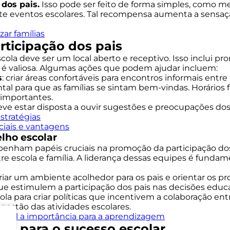
 dos pais.
Isso pode ser feito de forma simples, como m
e eventos escolares. Tal recompensa aumenta a sensaç
zar famílias
rticipação dos pais
 escola deve ser um local aberto e receptivo. Isso inclu
o é valiosa. Algumas ações que podem ajudar incluem:
s
: criar áreas confortáveis para encontros informais entre
tal para que as famílias se sintam bem-vindas. Horários 
 importantes.
deve estar disposta a ouvir sugestões e preocupações d
stratégias
nciais e vantagens
lho escolar
nham papéis cruciais na promoção da participação dos 
e escola e família. A liderança dessas equipes é fundam
riar um ambiente acolhedor para os pais e orientar os p
ue estimulem a participação dos pais nas decisões educa
ola para criar políticas que incentivem a colaboração entr
gestão das atividades escolares.
e qual a importância para a aprendizagem
lia para o sucesso escolar