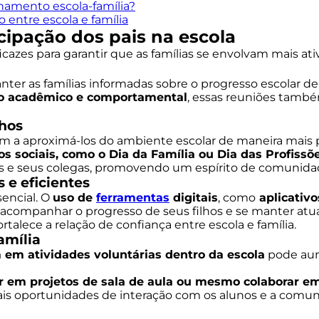
onamento escola-família?
entre escola e família
icipação dos pais na escola
cazes para garantir que as famílias se envolvam mais at
er as famílias informadas sobre o progresso escolar de 
ho acadêmico e comportamental
, essas reuniões tamb
lhos
m a aproximá-los do ambiente escolar de maneira mais pr
tos sociais, como o Dia da Família ou Dia das Profissõ
os e seus colegas, promovendo um espírito de comunida
 e eficientes
sencial. O
uso de
ferramentas
digitais
, como
aplicativ
 acompanhar o progresso de seus filhos e se manter atua
alece a relação de confiança entre escola e família.
amília
 em atividades voluntárias dentro da escola
pode aum
r em projetos de sala de aula ou mesmo colaborar em
ais oportunidades de interação com os alunos e a comun