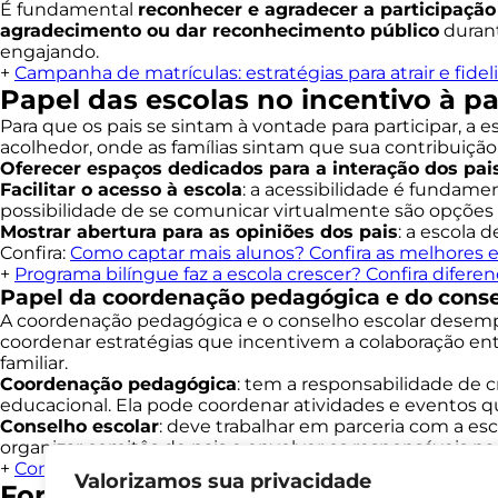
É fundamental
reconhecer e agradecer a participação
agradecimento ou dar reconhecimento público
durant
engajando.
+
Campanha de matrículas: estratégias para atrair e fideli
Papel das escolas no incentivo à pa
Para que os pais se sintam à vontade para participar, a
acolhedor, onde as famílias sintam que sua contribuiçã
Oferecer espaços dedicados para a interação dos pai
Facilitar o acesso à escola
: a acessibilidade é fundamen
possibilidade de se comunicar virtualmente são opções
Mostrar abertura para as opiniões dos pais
: a escola 
Confira:
Como captar mais alunos? Confira as melhores e
+
Programa bilíngue faz a escola crescer? Confira difere
Papel da coordenação pedagógica e do conse
A coordenação pedagógica e o conselho escolar desempe
coordenar estratégias que incentivem a colaboração entr
familiar.
Coordenação pedagógica
: tem a responsabilidade de c
educacional. Ela pode coordenar atividades e eventos q
Conselho escolar
: deve trabalhar em parceria com a esc
organizar comitês de pais e envolver os responsáveis na 
+
Como melhorar a infraestrutura da escola? Veja dicas 
Valorizamos sua privacidade
Fortalecendo a parceria escola-famí