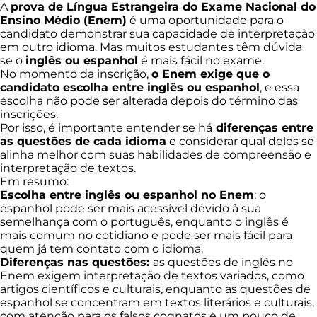
A
prova de Língua Estrangeira do Exame Nacional do
Ensino Médio (Enem)
é uma oportunidade para o
candidato demonstrar sua capacidade de interpretação
em outro idioma. Mas muitos estudantes têm dúvida
se o
inglês ou espanhol
é mais fácil no exame.
No momento da inscrição,
o Enem exige que o
candidato escolha entre inglês ou espanhol
, e essa
escolha não pode ser alterada depois do término das
inscrições.
Por isso, é importante entender se há
diferenças entre
as questões de cada idioma
e considerar qual deles se
alinha melhor com suas habilidades de compreensão e
interpretação de textos.
Em resumo:
Escolha entre inglês ou espanhol no Enem
: o
espanhol pode ser mais acessível devido à sua
semelhança com o português, enquanto o inglês é
mais comum no cotidiano e pode ser mais fácil para
quem já tem contato com o idioma.
Diferenças nas questões:
as questões de inglês no
Enem exigem interpretação de textos variados, como
artigos científicos e culturais, enquanto as questões de
espanhol se concentram em textos literários e culturais,
com atenção para os falsos cognatos e um pouco de