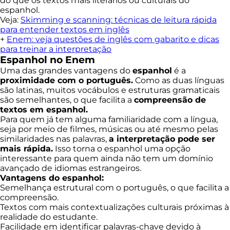
do que os textos mais literários ou culturais do
espanhol.
Veja:
Skimming e scanning: técnicas de leitura rápida
para entender textos em inglês
+
Enem: veja questões de inglês com gabarito e dicas
para treinar a interpretação
Espanhol no Enem
Uma das grandes vantagens do
espanhol
é a
proximidade com o português.
Como as duas línguas
são latinas, muitos vocábulos e estruturas gramaticais
são semelhantes, o que facilita a
compreensão de
textos em espanhol.
Para quem já tem alguma familiaridade com a língua,
seja por meio de filmes, músicas ou até mesmo pelas
similaridades nas palavras,
a interpretação pode ser
mais rápida.
Isso torna o espanhol uma opção
interessante para quem ainda não tem um domínio
avançado de idiomas estrangeiros.
Vantagens do espanhol
:
Semelhança estrutural com o português, o que facilita a
compreensão.
Textos com mais contextualizações culturais próximas à
realidade do estudante.
Facilidade em identificar palavras-chave devido à