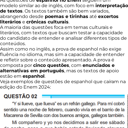
As questões de
espanhol no Enem
seguem um
modelo similar ao de inglês, com foco em
interpretação
de textos
. Os textos também são bem variados,
abrangendo desde
poemas e tirinhas
até
excertos
literários
e
crônicas culturais
.
A maioria das questões foca em temas culturais e
literários, com textos que buscam testar a capacidade
do candidato de entender e analisar diferentes tipos de
conteúdos.
Assim como no inglês, a prova de espanhol não exige
fluência no idioma, mas sim a capacidade de entender
e refletir sobre o conteúdo apresentado. A prova é
composta por
cinco questões
, com
enunciados e
alternativas em português
, mas os textos de apoio
estão em
espanhol
.
Veja exemplos de questões de espanhol que caíram na
edição do Enem 2024: