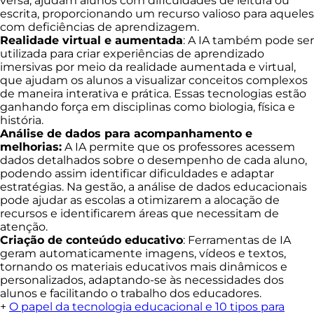
versa, ajudam alunos com dificuldades de leitura ou
escrita, proporcionando um recurso valioso para aqueles
com deficiências de aprendizagem.
Realidade virtual e aumentada
: A IA também pode ser
utilizada para criar experiências de aprendizado
imersivas por meio da realidade aumentada e virtual,
que ajudam os alunos a visualizar conceitos complexos
de maneira interativa e prática. Essas tecnologias estão
ganhando força em disciplinas como biologia, física e
história.
Análise de dados para acompanhamento e
melhorias:
A IA permite que os professores acessem
dados detalhados sobre o desempenho de cada aluno,
podendo assim identificar dificuldades e adaptar
estratégias. Na gestão, a análise de dados educacionais
pode ajudar as escolas a otimizarem a alocação de
recursos e identificarem áreas que necessitam de
atenção.
Criação de conteúdo educativo
: Ferramentas de IA
geram automaticamente imagens, vídeos e textos,
tornando os materiais educativos mais dinâmicos e
personalizados, adaptando-se às necessidades dos
alunos e facilitando o trabalho dos educadores.
+
O papel da tecnologia educacional e 10 tipos para