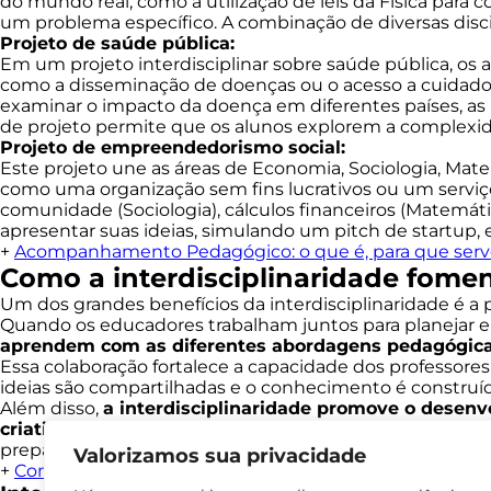
do mundo real, como a utilização de leis da Física para
um problema específico. A combinação de diversas discip
Projeto de saúde pública:
Em um projeto interdisciplinar sobre saúde pública, os 
como a disseminação de doenças ou o acesso a cuidado
examinar o impacto da doença em diferentes países, as po
de projeto permite que os alunos explorem a complexi
Projeto de empreendedorismo social:
Este projeto une as áreas de Economia, Sociologia, Mat
como uma organização sem fins lucrativos ou um serviç
comunidade (Sociologia), cálculos financeiros (Matemátic
apresentar suas ideias, simulando um pitch de startu
+
Acompanhamento Pedagógico: o que é, para que serve
Como a interdisciplinaridade fome
Um dos grandes benefícios da interdisciplinaridade é a 
Quando os educadores trabalham juntos para planejar e
aprendem com as diferentes abordagens pedagógica
Essa colaboração fortalece a capacidade dos professores
ideias são compartilhadas e o conhecimento é construí
Além disso,
a interdisciplinaridade promove o desenv
criatividade e colaboração.
Essas habilidades são cada
preparados para a sociedade globalizada.
Valorizamos sua privacidade
+
Competências e habilidades em inglês: o que são e c