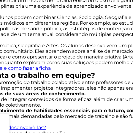
 construir um modelo de turbina eólica ou o uso de algor
linas cria uma experiência de aprendizado envolvente e 
alunos podem combinar Ciências, Sociologia, Geografia e 
s médicos em diferentes regiões. Por exemplo, ao estu
líticas de saúde pública, as estratégias de contenção e 
dade de um tema atual, considerando múltiplas perspec
emática, Geografia e Artes. Os alunos desenvolvem um pl
o comunitário. Eles aprendem sobre análise de mercado 
a) e como apresentar o projeto de maneira criativa (Arte
p, enquanto exploram como suas soluções podem melhora
 e como fazer a ficha
nta o trabalho em equipe?
promoção do trabalho colaborativo entre professores de d
 implementar projetos integradores, eles não apenas e
s de suas áreas de conhecimento.
 de integrar conteúdos de forma eficaz, além de criar um
do coletivamente.
olvimento de habilidades essenciais para o futuro, c
 vez mais demandadas pelo mercado de trabalho e são 
omo desenvolvê-las?