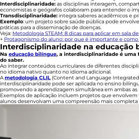
Interdisciplinaridade:
as disciplinas interagem, compa
economistas e geógrafos colaboram para entender o im
Transdisciplinaridade:
integra saberes acadêmicos e pr
Exemplo
: um projeto sobre saúde pública pode envolver
práticas para a disseminação de doenças.
Veja:
Metodologia STEAM: 8 dicas para aplicar em sala de
+
Protagonismo do aluno: por que é importante e como 
Interdisciplinaridade na educação 
Na
educação bilíngue
, a interdisciplinaridade é um
do saber.
Ao integrar conteúdos curriculares de diferentes discip
no idioma nativo quanto no idioma adicional.
A
metodologia CLIL
(Content and Language Integrated 
interdisciplinaridade pode ser aplicada no ensino bilí
promovendo a aprendizagem simultânea em ambas as á
Exemplos de aplicação incluem projetos que envolvem
alunos desenvolvam uma compreensão mais completa e