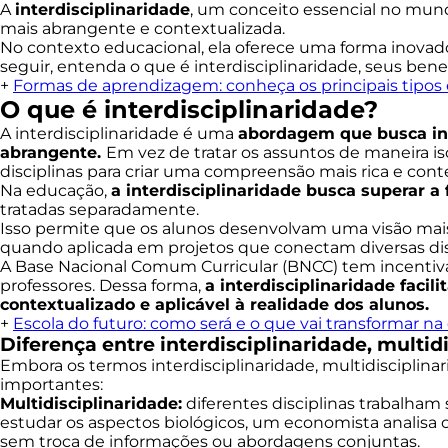
A
interdisciplinaridade
, um conceito essencial no mun
mais abrangente e contextualizada.
No contexto educacional, ela oferece uma forma inovado
seguir, entenda o que é interdisciplinaridade, seus ben
+
Formas de aprendizagem: conheça os principais tipos 
O que é interdisciplinaridade?
A interdisciplinaridade é uma
abordagem que busca int
abrangente.
Em vez de tratar os assuntos de maneira is
disciplinas para criar uma compreensão mais rica e conte
Na educação,
a interdisciplinaridade busca superar 
tratadas separadamente.
Isso permite que os alunos desenvolvam uma visão mais
quando aplicada em projetos que conectam diversas dis
A Base Nacional Comum Curricular (BNCC) tem incentiv
professores. Dessa forma,
a interdisciplinaridade faci
contextualizado e aplicável à realidade dos alunos.
+
Escola do futuro: como será e o que vai transformar n
Diferença entre interdisciplinaridade, multid
Embora os termos interdisciplinaridade, multidisciplin
importantes:
Multidisciplinaridade:
diferentes disciplinas trabalh
estudar os aspectos biológicos, um economista analisa
sem troca de informações ou abordagens conjuntas.