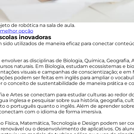
eto de robótica na sala de aula.
a melhor opção
scolas inovadoras
m sido utilizados de maneira eficaz para conectar conteú
 envolver as disciplinas de Biologia, Química, Geografi
rsos naturais. Em Biologia, estudam ecossistemas e biod
sentações visuais e campanhas de conscientização; e em
tações podem ser feitas em inglês para ampliar o vocabul
o conceito de sustentabilidade de maneira prática e co
grafia e Artes se conectam para estudar culturas ao red
 inglesa e pesquisar sobre sua história, geografia, cul
nto o português quanto o inglês. Além de aprender sobre
e conectam com o idioma de forma imersiva.
o Física, Matemática, Tecnologia e Design podem ser com
renovável ou o desenvolvimento de aplicativos. Os alun