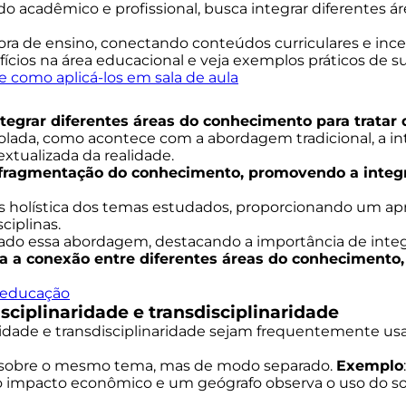
do acadêmico e profissional, busca integrar diferente
ra de ensino, conectando conteúdos curriculares e ince
efícios na área educacional e veja exemplos práticos de
e como aplicá-los em sala de aula
egrar diferentes áreas do conhecimento para trata
olada, como acontece com a abordagem tradicional, a int
xtualizada da realidade.
a fragmentação do conhecimento, promovendo a integ
 holística dos temas estudados, proporcionando um apr
ciplinas.
ado essa abordagem, destacando a importância de integ
lita a conexão entre diferentes áreas do conhecimento
a educação
isciplinaridade e transdisciplinaridade
aridade e transdisciplinaridade sejam frequentemente u
am sobre o mesmo tema, mas de modo separado.
Exemplo
 o impacto econômico e um geógrafo observa o uso do s