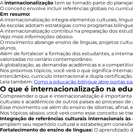
A
internacionalização
tem se tornado parte do planej
O conceito envolve incluir referências globais no currícu
Em resumo:
A internacionalização integra elementos culturais, linguí
As escolas adotam estratégias como programas bilíngues, 
A internacionalização contribui na preparação dos estu
Veja mais informações abaixo.
O movimento abrange ensino de línguas, projetos cultur
alunos.
Além de fortalecer a formação dos estudantes, a inter
valorizadas no cenário contemporâneo.
A globalização, as demandas acadêmicas e a competiti
Nos próximos tópicos, você verá o que significa interna
intercâmbio, currículo internacional e dupla certificação
Leia também:
Como a educação bilíngue abre portas par
O que é internacionalização na ed
Compreender o que é internacionalização é importante pa
culturais e acadêmicos de outros países ao processo d
Esse movimento vai além do ensino de idiomas, afinal,
Nos tópicos abaixo, você verá como esse conceito se tra
Integração de referências culturais internacionais às
ampliem seu repertório cultural e estabeleçam conexões 
Fortalecimento do ensino de línguas:
O aprendizado d