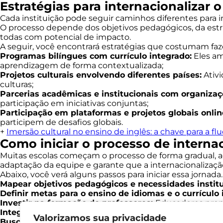
Estratégias para internacionalizar o
Cada instituição pode seguir caminhos diferentes para in
O processo depende dos objetivos pedagógicos, da estru
todas com potencial de impacto.
A seguir, você encontrará estratégias que costumam faze
Programas bilíngues com currículo integrado:
Eles am
aprendizagem de forma contextualizada;
Projetos culturais envolvendo diferentes países:
Ativ
culturas;
Parcerias acadêmicas e institucionais com organizaç
participação em iniciativas conjuntas;
Participação em plataformas e projetos globais onlin
participem de desafios globais.
+
Imersão cultural no ensino de inglês: a chave para a fl
Como iniciar o processo de interna
Muitas escolas começam o processo de forma gradual, a
adaptação da equipe e garante que a internacionalizaç
Abaixo, você verá alguns passos para iniciar essa jornada.
Mapear objetivos pedagógicos e necessidades instit
Definir metas para o ensino de idiomas e o currículo 
Investir na formação de professores:
Educadores prepa
Integrar conteúdos culturais ao planejamento anual:
Valorizamos sua privacidade
Buscar programas, consultorias e parcerias reconhec