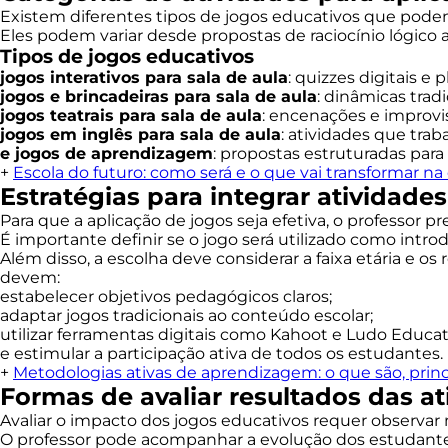
Existem diferentes tipos de jogos educativos que podem
Eles podem variar desde propostas de raciocínio lógico at
Tipos de jogos educativos
jogos interativos para sala de aula
: quizzes digitais e
jogos e brincadeiras para sala de aula
: dinâmicas trad
jogos teatrais para sala de aula
: encenações e improvi
jogos em inglês para sala de aula
: atividades que tra
e jogos de aprendizagem
: propostas estruturadas para
+
Escola do futuro: como será e o que vai transformar n
Estratégias para integrar atividades
Para que a aplicação de jogos seja efetiva, o professor 
É importante definir se o jogo será utilizado como intro
Além disso, a escolha deve considerar a faixa etária e os
devem:
estabelecer objetivos pedagógicos claros;
adaptar jogos tradicionais ao conteúdo escolar;
utilizar ferramentas digitais como Kahoot e Ludo Educat
e estimular a participação ativa de todos os estudantes.
+
Metodologias ativas de aprendizagem: o que são, princ
Formas de avaliar resultados das at
Avaliar o impacto dos jogos educativos requer observ
O professor pode acompanhar a evolução dos estudantes