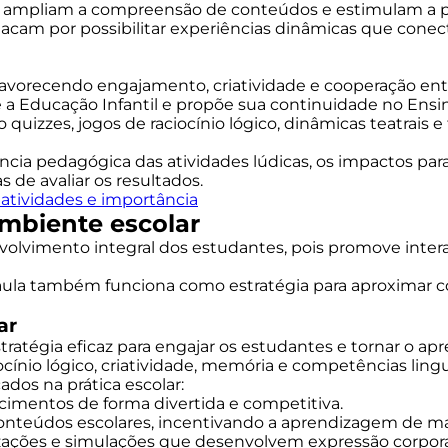
e ampliam a compreensão de conteúdos e estimulam a pa
acam por possibilitar experiências dinâmicas que conect
avorecendo engajamento, criatividade e cooperação entr
 a Educação Infantil e propõe sua continuidade no Ens
quizzes, jogos de raciocínio lógico, dinâmicas teatrais e 
ncia pedagógica das atividades lúdicas, os impactos para
 de avaliar os resultados.
 atividades e importância
ambiente escolar
volvimento integral dos estudantes, pois promove inte
 aula também funciona como estratégia para aproximar c
ar
ratégia eficaz para engajar os estudantes e tornar o a
cínio lógico, criatividade, memória e competências lingu
dos na prática escolar:
hecimentos de forma divertida e competitiva.
a conteúdos escolares, incentivando a aprendizagem de ma
zações e simulações que desenvolvem expressão corporal 