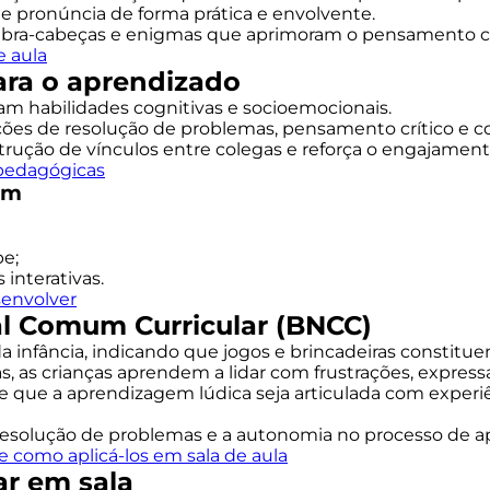
e pronúncia de forma prática e envolvente.
ebra-cabeças e enigmas que aprimoram o pensamento cr
e aula
ara o aprendizado
lam habilidades cognitivas e socioemocionais.
ções de resolução de problemas, pensamento crítico e c
trução de vínculos entre colegas e reforça o engajament
 pedagógicas
em
e;
interativas.
senvolver
al Comum Curricular (BNCC)
infância, indicando que jogos e brincadeiras constitue
, as crianças aprendem a lidar com frustrações, expres
e que a aprendizagem lúdica seja articulada com experiê
 resolução de problemas e a autonomia no processo de 
e como aplicá-los em sala de aula
ar em sala