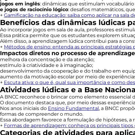
jogos em inglês
: dinâmicas que estimulam vocabulário 
e jogos de raciocínio lógico
: desafios matemáticos, qu
+
Gamificação na educação: saiba como aplicar na sala d
Benefícios das dinâmicas lúdicas p
Ao incorporar jogos em sala de aula, professores estimu
Essa prática permite que os estudantes explorem situa
Além disso, a aprendizagem lúdica contribui para a cons
+
Métodos de ensino: entenda as principais estratégias
Impactos diretos no processo de aprendizag
melhora da concentração e da atenção;
estímulo à criatividade e à imaginação;
desenvolvimento da cooperação e do trabalho em equip
aumento da motivação escolar por meio de experiências 
+
Escuta ativa: o que é, qual sua importância e como de
Atividades lúdicas e a Base Nacion
A BNCC reconhece o brincar como elemento essencial da 
O documento destaca que, por meio dessas experiências
Nos anos iniciais do
Ensino Fundamental
, a BNCC propõ
formas de compreender o mundo.
Essa abordagem favorece a formulação de hipóteses, a
+
Formas de aprendizagem: conheça os principais tipos 
Categorias de atividades para aplic