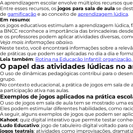
A aprendizagem escolar envolve múltiplos recursos qu
Entre esses recursos, os
jogos para sala de aula
se dest
de
gamificação
e ao conceito de
aprendizagem lúdica
.
Em resumo:
os jogos educativos estimulam a aprendizagem lúdica, f
a BNCC reconhece a importância das brincadeiras desde
e os professores podem aplicar atividades diversas, como 
Veja mais informações abaixo.
Neste texto, você encontrará informações sobre a relevâ
de práticas que podem ser aplicadas no dia a dia e formas
Leia também
:
Rotina na Educação Infantil: organização,
O papel das atividades lúdicas no 
O uso de dinâmicas pedagógicas contribui para o desen
grupo.
No contexto educacional, a prática de jogos em sala de
a participação ativa nas aulas.
Exemplos de jogos aplicados na prática escol
O uso de jogos em sala de aula tem se mostrado uma est
Eles podem estimular diferentes habilidades, como racio
A seguir, alguns exemplos de jogos que podem ser aplica
Kahoot
: quiz digital interativo que permite testar con
Ludo Educativo
: jogo de tabuleiro digital voltado par
jogos teatrais
: atividades como improvisações, dramati