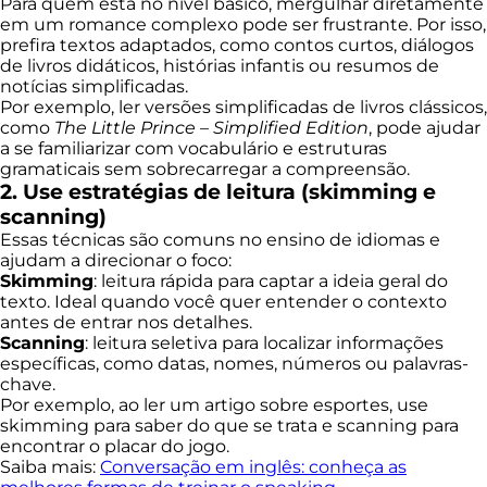
Para quem está no nível básico, mergulhar diretamente
em um romance complexo pode ser frustrante. Por isso,
prefira textos adaptados, como contos curtos, diálogos
de livros didáticos, histórias infantis ou resumos de
notícias simplificadas.
Por exemplo, ler versões simplificadas de livros clássicos,
como
The Little Prince – Simplified Edition
, pode ajudar
a se familiarizar com vocabulário e estruturas
gramaticais sem sobrecarregar a compreensão.
2. Use estratégias de leitura (skimming e
scanning)
Essas técnicas são comuns no ensino de idiomas e
ajudam a direcionar o foco:
Skimming
: leitura rápida para captar a ideia geral do
texto. Ideal quando você quer entender o contexto
antes de entrar nos detalhes.
Scanning
: leitura seletiva para localizar informações
específicas, como datas, nomes, números ou palavras-
chave.
Por exemplo, ao ler um artigo sobre esportes, use
skimming para saber do que se trata e scanning para
encontrar o placar do jogo.
Saiba mais:
Conversação em inglês: conheça as