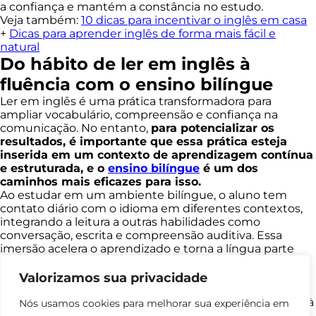
a confiança e mantém a constância no estudo.
Veja também:
10 dicas para incentivar o inglês em casa
+
Dicas para aprender inglês de forma mais fácil e
natural
Do hábito de ler em inglês à
fluência com o ensino bilíngue
Ler em inglês é uma prática transformadora para
ampliar vocabulário, compreensão e confiança na
comunicação. No entanto,
para potencializar os
resultados, é importante que essa prática esteja
inserida em um contexto de aprendizagem contínua
e estruturada, e o
ensino bilíngue
é um dos
caminhos mais eficazes para isso.
Ao estudar em um ambiente bilíngue, o aluno tem
contato diário com o idioma em diferentes contextos,
integrando a leitura a outras habilidades como
conversação, escrita e compreensão auditiva. Essa
imersão acelera o aprendizado e torna a língua parte
natural da rotina.
Na
International School
, pioneira em educação
Valorizamos sua privacidade
bilíngue no Brasil desde 2009, esse processo é
conduzido com metodologias inovadoras e adaptadas à
Nós usamos cookies para melhorar sua experiência em
realidade das escolas brasileiras. Presentes em todo o