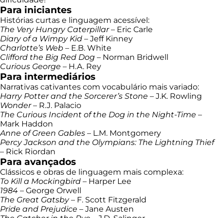
Para iniciantes
Histórias curtas e linguagem acessível:
The Very Hungry Caterpillar
– Eric Carle
Diary of a Wimpy Kid
– Jeff Kinney
Charlotte’s Web
– E.B. White
Clifford the Big Red Dog
– Norman Bridwell
Curious George
– H.A. Rey
Para intermediários
Narrativas cativantes com vocabulário mais variado:
Harry Potter and the Sorcerer’s Stone
– J.K. Rowling
Wonder
– R.J. Palacio
The Curious Incident of the Dog in the Night-Time
–
Mark Haddon
Anne of Green Gables
– L.M. Montgomery
Percy Jackson and the Olympians: The Lightning Thief
– Rick Riordan
Para avançados
Clássicos e obras de linguagem mais complexa:
To Kill a Mockingbird
– Harper Lee
1984
– George Orwell
The Great Gatsby
– F. Scott Fitzgerald
Pride and Prejudice
– Jane Austen