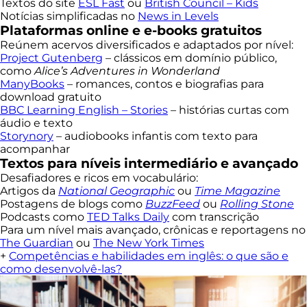
Textos do site
ESL Fast
ou
British Council – Kids
Notícias simplificadas no
News in Levels
Plataformas online e e-books gratuitos
Reúnem acervos diversificados e adaptados por nível:
Project Gutenberg
– clássicos em domínio público,
como
Alice’s Adventures in Wonderland
ManyBooks
– romances, contos e biografias para
download gratuito
BBC Learning English – Stories
– histórias curtas com
áudio e texto
Storynory
– audiobooks infantis com texto para
acompanhar
Textos para níveis intermediário e avançado
Desafiadores e ricos em vocabulário:
Artigos da
National Geographic
ou
Time Magazine
Postagens de blogs como
BuzzFeed
ou
Rolling Stone
Podcasts como
TED Talks Daily
com transcrição
Para um nível mais avançado, crônicas e reportagens no
The Guardian
ou
The New York Times
+
Competências e habilidades em inglês: o que são e
como desenvolvê-las?