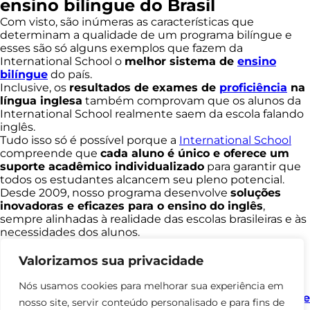
ensino bilíngue do Brasil
Com visto, são inúmeras as características que
determinam a qualidade de um programa bilíngue e
esses são só alguns exemplos que fazem da
International School o
melhor sistema de
ensino
bilíngue
do país.
Inclusive, os
resultados de exames de
proficiência
na
língua inglesa
também comprovam que os alunos da
International School realmente saem da escola falando
inglês.
Tudo isso só é possível porque a
International School
compreende que
cada aluno é único e oferece um
suporte acadêmico individualizado
para garantir que
todos os estudantes alcancem seu pleno potencial.
Desde 2009, nosso programa desenvolve
soluções
inovadoras e eficazes para o ensino do inglês
,
sempre alinhadas à realidade das escolas brasileiras e às
necessidades dos alunos.
Atualmente, a International School está
presente em
todo o Brasil
, levando sua metodologia a instituições
Valorizamos sua privacidade
de ensino de diferentes regiões.
Quer entender melhor como funciona nosso programa
Nós usamos cookies para melhorar sua experiência em
e quais benefícios ele pode trazer para sua escola?
Entre
nosso site, servir conteúdo personalisado e para fins de