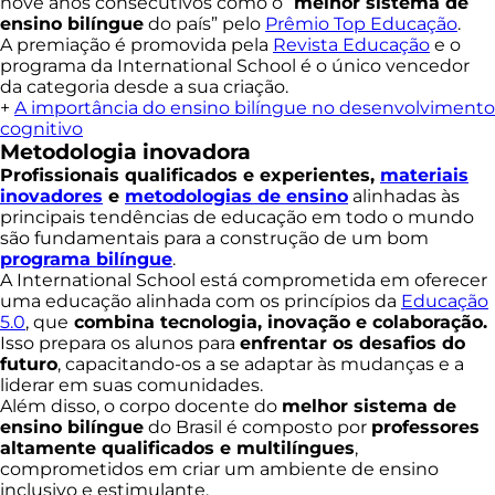
nove anos consecutivos como o “
melhor sistema de
ensino bilíngue
do país” pelo
Prêmio Top Educação
.
A premiação é promovida pela
Revista Educação
e o
programa da International School é o único vencedor
da categoria desde a sua criação.
+
A importância do ensino bilíngue no desenvolvimento
cognitivo
Metodologia inovadora
Profissionais qualificados e experientes,
materiais
inovadores
e
metodologias de ensino
alinhadas às
principais tendências de educação em todo o mundo
são fundamentais para a construção de um bom
programa bilíngue
.
A International School está comprometida em oferecer
uma educação alinhada com os princípios da
Educação
5.0
, que
combina tecnologia, inovação e colaboração.
Isso prepara os alunos para
enfrentar os desafios do
futuro
, capacitando-os a se adaptar às mudanças e a
liderar em suas comunidades.
Além disso, o corpo docente do
melhor sistema de
ensino bilíngue
do Brasil é composto por
professores
altamente qualificados e multilíngues
,
comprometidos em criar um ambiente de ensino
inclusivo e estimulante.