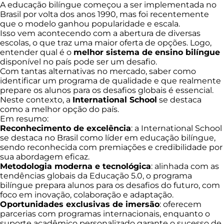
A educação bilíngue começou a ser implementada no
Brasil por volta dos anos 1990, mas foi recentemente
que o modelo ganhou popularidade e escala.
Isso vem acontecendo com a abertura de diversas
escolas, o que traz uma maior oferta de opções. Logo,
entender qual é o
melhor sistema de ensino bilíngue
disponível no país pode ser um desafio.
Com tantas alternativas no mercado, saber como
identificar um programa de qualidade e que realmente
prepare os alunos para os desafios globais é essencial.
Neste contexto, a
International School
se destaca
como a melhor opção do país.
Em resumo:
Reconhecimento de excelência
: a International School
se destaca no Brasil como líder em educação bilíngue,
sendo reconhecida com premiações e credibilidade por
sua abordagem eficaz.
Metodologia moderna e tecnológica
: alinhada com as
tendências globais da Educação 5.0, o programa
bilíngue prepara alunos para os desafios do futuro, com
foco em inovação, colaboração e adaptação.
Oportunidades exclusivas de imersão
: oferecem
parcerias com programas internacionais, enquanto o
suporte acadêmico personalizado garante o sucesso de