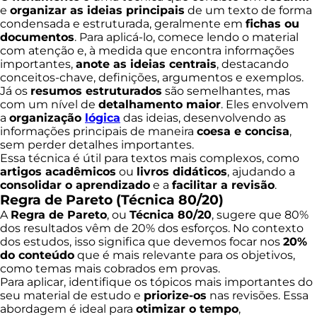
e
organizar as ideias principais
de um texto de forma
condensada e estruturada, geralmente em
fichas ou
documentos
. Para aplicá-lo, comece lendo o material
com atenção e, à medida que encontra informações
importantes,
anote as ideias centrais
, destacando
conceitos-chave, definições, argumentos e exemplos.
Já os
resumos estruturados
são semelhantes, mas
com um nível de
detalhamento maior
. Eles envolvem
a
organização
lógica
das ideias, desenvolvendo as
informações principais de maneira
coesa e concisa
,
sem perder detalhes importantes.
Essa técnica é útil para textos mais complexos, como
artigos acadêmicos
ou
livros didáticos
, ajudando a
consolidar o aprendizado
e a
facilitar a revisão
.
Regra de Pareto (Técnica 80/20)
A
Regra de Pareto
, ou
Técnica 80/20
, sugere que 80%
dos resultados vêm de 20% dos esforços. No contexto
dos estudos, isso significa que devemos focar nos
20%
do conteúdo
que é mais relevante para os objetivos,
como temas mais cobrados em provas.
Para aplicar, identifique os tópicos mais importantes do
seu material de estudo e
priorize-os
nas revisões. Essa
abordagem é ideal para
otimizar o tempo
,