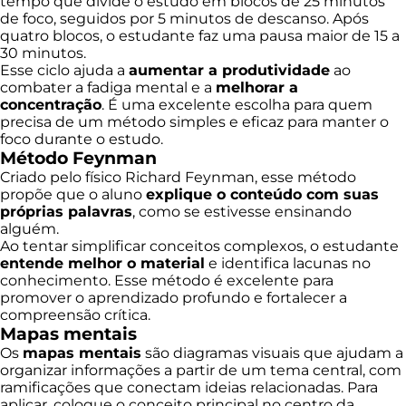
tempo que divide o estudo em blocos de 25 minutos
de foco, seguidos por 5 minutos de descanso. Após
quatro blocos, o estudante faz uma pausa maior de 15 a
30 minutos.
Esse ciclo ajuda a
aumentar a produtividade
ao
combater a fadiga mental e a
melhorar a
concentração
. É uma excelente escolha para quem
precisa de um método simples e eficaz para manter o
foco durante o estudo.
Método Feynman
Criado pelo físico Richard Feynman, esse método
propõe que o aluno
explique o conteúdo com suas
próprias palavras
, como se estivesse ensinando
alguém.
Ao tentar simplificar conceitos complexos, o estudante
entende melhor o material
e identifica lacunas no
conhecimento. Esse método é excelente para
promover o aprendizado profundo e fortalecer a
compreensão crítica.
Mapas mentais
Os
mapas mentais
são diagramas visuais que ajudam a
organizar informações a partir de um tema central, com
ramificações que conectam ideias relacionadas. Para
aplicar, coloque o conceito principal no centro da