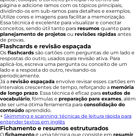
página e adicione ramos com os tópicos principais,
dividindo-os em sub-ramos para detalhes e exemplos.
Utilize cores e imagens para facilitar a memorização.
Essa técnica é excelente para visualizar e conectar
conceitos, sendo útil tanto para
resumos
quanto para
planejamento de projetos
ou
revisões rápidas
antes
de provas.
Flashcards e revisão espaçada
Os
flashcards
são cartões com perguntas de um lado e
respostas do outro, usados para revisão ativa. Para
aplicá-los, escreva uma pergunta ou conceito de um
lado e a resposta do outro, revisando-os
periodicamente.
Já a
revisão espaçada
envolve revisar esses cartões em
intervalos crescentes de tempo, reforçando a
memória
de longo prazo
. Essa técnica é eficaz para
estudos de
vocabulário
, fórmulas e
preparação para exames
, além
de ser uma ótima ferramenta para
consolidação do
conteúdo
aprendido.
+
Skimming e scanning: técnicas de leitura rápida para
entender textos em inglês
Fichamento e resumos estruturados
O
fichamento
é uma técnica que consiste em
resumir