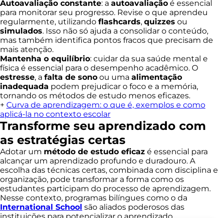
Autoavaliação constante
: a
autoavaliação
é essencial
para monitorar seu progresso. Revise o que aprendeu
regularmente, utilizando
flashcards
,
quizzes
ou
simulados
. Isso não só ajuda a consolidar o conteúdo,
mas também identifica pontos fracos que precisam de
mais atenção.
Mantenha o equilíbrio
: cuidar da sua saúde mental e
física é essencial para o desempenho acadêmico. O
estresse
, a
falta de sono
ou uma
alimentação
inadequada
podem prejudicar o foco e a memória,
tornando os métodos de estudo menos eficazes.
+
Curva de aprendizagem: o que é, exemplos e como
aplicá-la no contexto escolar
Transforme seu aprendizado com
as estratégias certas
Adotar um
método de estudo eficaz
é essencial para
alcançar um aprendizado profundo e duradouro. A
escolha das técnicas certas, combinada com disciplina e
organização, pode transformar a forma como os
estudantes participam do processo de aprendizagem.
Nesse contexto, programas bilíngues como o da
International School
são aliados poderosos das
instituições para potencializar o aprendizado.