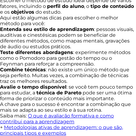
Escolher o método de estudo ideal depende de vários
fatores, incluindo o
perfil do aluno
, o
tipo de conteúdo
e os
objetivos
do estudo.
Aqui estão algumas dicas para escolher o melhor
método para você:
Entenda seu estilo de aprendizagem
: pessoas visuais,
auditivas e cinestésicas podem se beneficiar de
diferentes métodos, como mapas mentais, gravações
de áudio ou estudos práticos.
Teste diferentes abordagens
: experimente métodos
como o Pomodoro para gestão do tempo ou o
Feynman para reforçar a compreensão.
Combine técnicas
: não existe um único método que
seja perfeito. Muitas vezes, a combinação de técnicas
traz os melhores resultados.
Avalie o tempo disponível
: se você tem pouco tempo
para estudar, a
técnica de Pareto
pode ser uma ótima
forma de priorizar o conteúdo mais importante.
A chave para o sucesso é encontrar a combinação que
mais se adapta ao seu estilo e à sua rotina.
Saiba mais:
O que é avaliação formativa e como
contribui para a aprendizagem
+
Metodologias ativas de aprendizagem: o que são,
principais tipos e exemplos