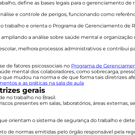
rabalho, define as bases legais para o gerenciamento de
análise e controle de perigos, funcionando como referên
 no trabalho e orienta o Programa de Gerenciamento de R
is, ampliando a análise sobre saúde mental e organizaçã
 escolar, melhora processos administrativos e contribui
ise de fatores psicossociais no
Programa de Gerenciament
de mental dos colaboradores, como sobrecarga, pressões
que mudou na norma e de que forma tais diretrizes afet
entos e as práticas na sala de aula
trizes gerais
e no trabalho no Brasil.
 riscos presentes em salas, laboratórios, áreas externas, s
s que orientam o sistema de segurança do trabalho e d
unto de normas emitidas pelo órgão responsável pela reg