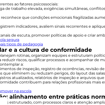
entes ao fatores psicossociais:
rga de trabalho elevada, exigências simultâneas, confli
: reconhece que condições emocionais fragilizadas aume
registrem indicadores, avaliem sinais recorrentes e apl
canais de escuta, promover políticas de apoio e criar amb
ola segura
ais tipos de pedagogia
ar e a cultura de conformidade
lanejam rotinas, organizam equipes e estruturam polític
reduzir riscos, qualificar processos e acompanhar de ma
contemplar a:
imentos de inspeção, registro de ocorrências, revisão 
as que eliminem ou reduzam perigos, do layout das sal
istros atualizados, relatórios de inspeção e arquivos q
nformidade contribuem para relações profissionais mais es
romover na escola
o: alinhamento entre práticas norm
 mais estruturado, com processos claros e atenção ampli