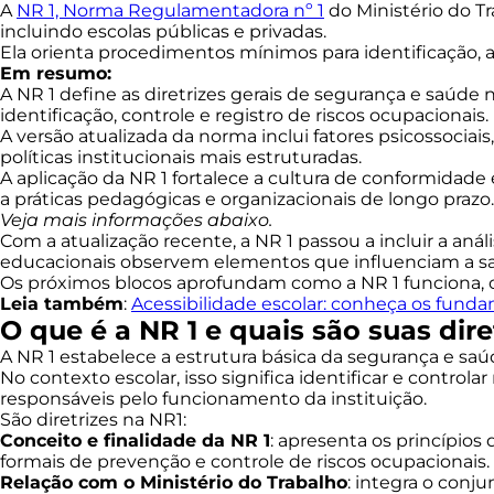
A
NR 1, Norma Regulamentadora nº 1
do Ministério do T
incluindo escolas públicas e privadas.
Ela orienta procedimentos mínimos para identificação, 
Em resumo:
A NR 1 define as diretrizes gerais de segurança e saúde
identificação, controle e registro de riscos ocupacionais.
A versão atualizada da norma inclui fatores psicossocia
políticas institucionais mais estruturadas.
A aplicação da NR 1 fortalece a cultura de conformidade
a práticas pedagógicas e organizacionais de longo prazo.
Veja mais informações abaixo.
Com a atualização recente, a NR 1 passou a incluir a anál
educacionais observem elementos que influenciam a saú
Os próximos blocos aprofundam como a NR 1 funciona, o 
Leia também
:
Acessibilidade escolar: conheça os fundam
O que é a NR 1 e quais são suas dire
A NR 1 estabelece a estrutura básica da segurança e saúd
No contexto escolar, isso significa identificar e controlar
responsáveis pelo funcionamento da instituição.
São diretrizes na NR1:
Conceito e finalidade da NR 1
: apresenta os princípio
formais de prevenção e controle de riscos ocupacionais.
Relação com o Ministério do Trabalho
: integra o conj