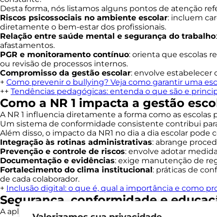
Desta forma, nós listamos alguns pontos de atenção refer
Riscos psicossociais no ambiente escolar
: incluem ca
diretamente o bem-estar dos profissionais.
Relação entre saúde mental e segurança do trabalho
afastamentos.
PGR e monitoramento contínuo
: orienta que escolas 
ou revisão de processos internos.
Compromisso da gestão escolar
: envolve estabelecer 
+
Como prevenir o bullying? Veja como garantir uma esc
++
Tendências pedagógicas: entenda o que são e princip
Como a NR 1 impacta a gestão escol
A NR 1 influencia diretamente a forma como as escolas p
Um sistema de conformidade consistente contribui para 
Além disso, o impacto da NR1 no dia a dia escolar pode 
Integração às rotinas administrativas
: abrange proced
Prevenção e controle de riscos
: envolve adotar medid
Documentação e evidências
: exige manutenção de reg
Fortalecimento do clima institucional
: práticas de co
de cada colaborador.
+
Inclusão digital: o que é, qual a importância e como p
Segurança, conformidade e educaçã
A aplicação da NR 1 contribui para um ambiente escolar