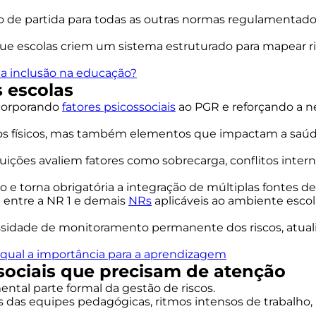
 de partida para todas as outras normas regulamentador
que escolas criem um sistema estruturado para mapear risco
a a inclusão na educação?
s escolas
ncorporando
fatores psicossociais
ao PGR e reforçando a n
ctos físicos, mas também elementos que impactam a saú
tuições avaliem fatores como sobrecarga, conflitos inte
 e torna obrigatória a integração de múltiplas fontes d
e entre a NR 1 e demais
NRs
aplicáveis ao ambiente escol
cessidade de monitoramento permanente dos riscos, atua
e qual a importância para a aprendizagem
ssociais que precisam de atenção
ental parte formal da gestão de riscos.
das equipes pedagógicas, ritmos intensos de trabalho, 