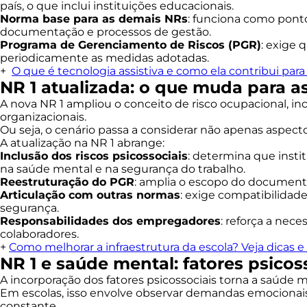
país, o que inclui instituições educacionais.
Norma base para as demais NRs
: funciona como ponto
documentação e processos de gestão.
Programa de Gerenciamento de Riscos (PGR)
: exige 
periodicamente as medidas adotadas.
+
O que é tecnologia assistiva e como ela contribui par
NR 1 atualizada: o que muda para a
A nova NR 1 ampliou o conceito de risco ocupacional, i
organizacionais.
Ou seja, o cenário passa a considerar não apenas aspe
A atualização na NR 1 abrange:
Inclusão dos riscos psicossociais
: determina que insti
na saúde mental e na segurança do trabalho.
Reestruturação do PGR
: amplia o escopo do documento
Articulação com outras normas
: exige compatibilidad
segurança.
Responsabilidades dos empregadores
: reforça a ne
colaboradores.
+
Como melhorar a infraestrutura da escola? Veja dicas 
NR 1 e saúde mental: fatores psico
A incorporação dos fatores psicossociais torna a saúde m
Em escolas, isso envolve observar demandas emocionais 
constante.