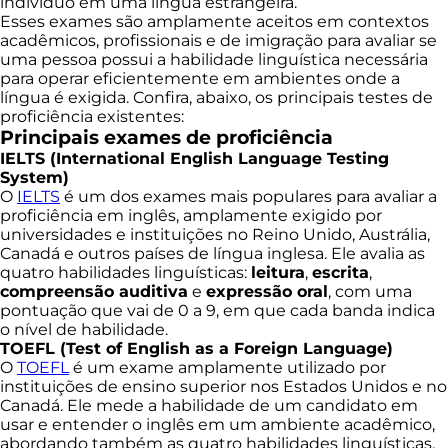
indivíduo em uma língua estrangeira.
Esses exames são amplamente aceitos em contextos
acadêmicos, profissionais e de imigração para avaliar se
uma pessoa possui a habilidade linguística necessária
para operar eficientemente em ambientes onde a
língua é exigida. Confira, abaixo, os principais testes de
proficiência existentes:
Principais exames de proficiência
IELTS (International English Language Testing
System)
O
IELTS
é um dos exames mais populares para avaliar a
proficiência em inglês, amplamente exigido por
universidades e instituições no Reino Unido, Austrália,
Canadá e outros países de língua inglesa. Ele avalia as
quatro habilidades linguísticas:
leitura
,
escrita
,
compreensão auditiva
e
expressão oral
, com uma
pontuação que vai de 0 a 9, em que cada banda indica
o nível de habilidade.
TOEFL (Test of English as a Foreign Language)
O
TOEFL
é um exame amplamente utilizado por
instituições de ensino superior nos Estados Unidos e no
Canadá. Ele mede a habilidade de um candidato em
usar e entender o inglês em um ambiente acadêmico,
abordando também as quatro habilidades linguísticas.