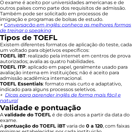
O exame é aceito por universidades americanas e de
outros países como parte dos requisitos de admissão.
Também pode ser solicitado em processos de
imigração e programas de bolsas de estudo.
+
Conversação em inglês: conheça as melhores formas
de treinar o speaking
Tipos de TOEFL
Existem diferentes formatos de aplicação do teste, cada
um voltado para objetivos específicos:
TOEFL iBT
: realizado pela internet em centros de prova
autorizados; avalia as quatro habilidades.
TOEFL ITP
: aplicado em papel, geralmente usado para
avaliação interna em instituições; não é aceito para
admissão acadêmica internacional.
TOEFL Essentials
: formato mais curto e adaptativo,
indicado para alguns processos seletivos.
+
Dicas para aprender inglês de forma mais fácil e
natural
Validade e pontuação
A
validade do TOEFL
é de dois anos a partir da data do
exame.
A
pontuação do TOEFL iBT
varia de
0 a 120
, com faixas
mínimas estabelecidas por cada instituição.