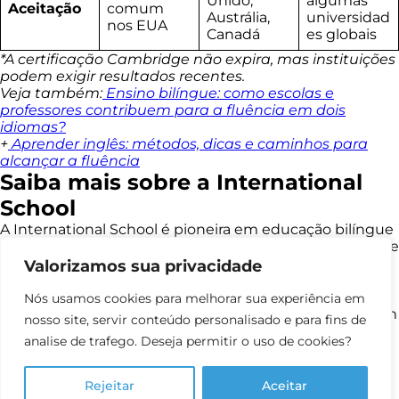
Unido,
algumas
Aceitação
comum
Austrália,
universidad
nos EUA
Canadá
es globais
*A certificação Cambridge não expira, mas instituições
podem exigir resultados recentes.
Veja também:
Ensino bilíngue: como escolas e
professores contribuem para a fluência em dois
idiomas?
+
Aprender inglês: métodos, dicas e caminhos para
alcançar a fluência
Saiba mais sobre a International
School
A International School é pioneira em educação bilíngue
no Brasil. Desde 2009, desenvolve soluções inovadoras e
eficazes para o ensino do inglês, sempre alinhadas à
Valorizamos sua privacidade
realidade das escolas brasileiras e às necessidades dos
alunos.
Nós usamos cookies para melhorar sua experiência em
Com mais de 15 anos de história, estamos presentes em
nosso site, servir conteúdo personalisado e para fins de
todo o Brasil, levando nossa metodologia a instituições
analise de trafego. Deseja permitir o uso de cookies?
de ensino de mais de 220 cidades.
Quer entender melhor como funciona o programa e
quais benefícios ele pode trazer para sua escola?
Entre
Rejeitar
Aceitar
em contato
com um de nossos consultores e descubra