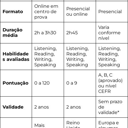
Online em
Presencial
Formato
centro de
Presencial
ou online
prova
Varia
Duração
2h a 3h30
2h45
conforme
média
nível
Listening,
Listening,
Listening,
Habilidade
Reading,
Reading,
Reading,
s avaliadas
Writing,
Writing,
Writing,
Speaking
Speaking
Speaking
A, B, C
(aprovado)
Pontuação
0 a 120
0 a 9
ou nível
CEFR
Sem prazo
Validade
2 anos
2 anos
de
validade*
Reino
Europa e
Mais