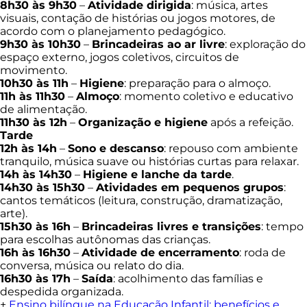
8h30 às 9h30
–
Atividade dirigida
: música, artes
visuais, contação de histórias ou jogos motores, de
acordo com o planejamento pedagógico.
9h30 às 10h30
–
Brincadeiras ao ar livre
: exploração do
espaço externo, jogos coletivos, circuitos de
movimento.
10h30 às 11h
–
Higiene
: preparação para o almoço.
11h às 11h30
–
Almoço
: momento coletivo e educativo
de alimentação.
11h30 às 12h
–
Organização e higiene
após a refeição.
Tarde
12h às 14h
–
Sono e descanso
: repouso com ambiente
tranquilo, música suave ou histórias curtas para relaxar.
14h às 14h30
–
Higiene e lanche da tarde
.
14h30 às 15h30
–
Atividades em pequenos grupos
:
cantos temáticos (leitura, construção, dramatização,
arte).
15h30 às 16h
–
Brincadeiras livres e transições
: tempo
para escolhas autônomas das crianças.
16h às 16h30
–
Atividade de encerramento
: roda de
conversa, música ou relato do dia.
16h30 às 17h
–
Saída
: acolhimento das famílias e
despedida organizada.
+
Ensino bilíngue na Educação Infantil: benefícios e