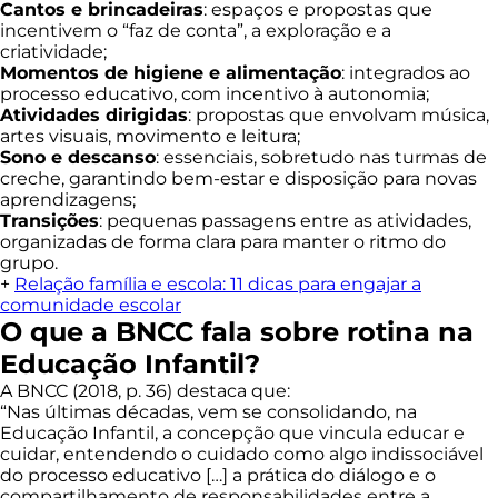
Cantos e brincadeiras
: espaços e propostas que
incentivem o “faz de conta”, a exploração e a
criatividade;
Momentos de higiene e alimentação
: integrados ao
processo educativo, com incentivo à autonomia;
Atividades dirigidas
: propostas que envolvam música,
artes visuais, movimento e leitura;
Sono e descanso
: essenciais, sobretudo nas turmas de
creche, garantindo bem-estar e disposição para novas
aprendizagens;
Transições
: pequenas passagens entre as atividades,
organizadas de forma clara para manter o ritmo do
grupo.
+
Relação família e escola: 11 dicas para engajar a
comunidade escolar
O que a BNCC fala sobre rotina na
Educação Infantil?
A BNCC (2018, p. 36) destaca que:
“Nas últimas décadas, vem se consolidando, na
Educação Infantil, a concepção que vincula educar e
cuidar, entendendo o cuidado como algo indissociável
do processo educativo […] a prática do diálogo e o
compartilhamento de responsabilidades entre a