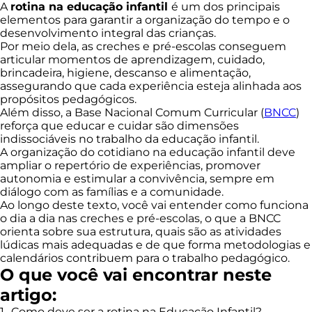
A
rotina na educação infantil
é um dos principais
elementos para garantir a organização do tempo e o
desenvolvimento integral das crianças.
Por meio dela, as creches e pré-escolas conseguem
articular momentos de aprendizagem, cuidado,
brincadeira, higiene, descanso e alimentação,
assegurando que cada experiência esteja alinhada aos
propósitos pedagógicos.
Além disso, a Base Nacional Comum Curricular (
BNCC
)
reforça que educar e cuidar são dimensões
indissociáveis no trabalho da educação infantil.
A organização do cotidiano na educação infantil deve
ampliar o repertório de experiências, promover
autonomia e estimular a convivência, sempre em
diálogo com as famílias e a comunidade.
Ao longo deste texto, você vai entender como funciona
o dia a dia nas creches e pré-escolas, o que a BNCC
orienta sobre sua estrutura, quais são as atividades
lúdicas mais adequadas e de que forma metodologias e
calendários contribuem para o trabalho pedagógico.
O que você vai encontrar neste
artigo:
1- Como deve ser a rotina na Educação Infantil?