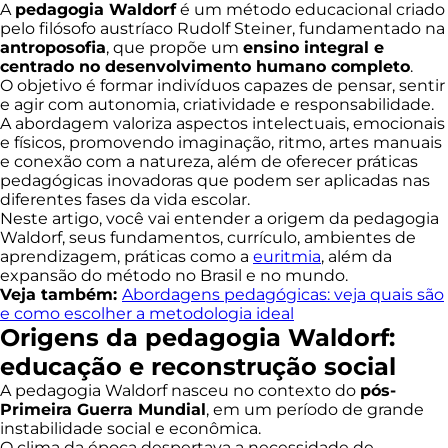
A
pedagogia Waldorf
é um método educacional criado
pelo filósofo austríaco Rudolf Steiner, fundamentado na
antroposofia
, que propõe um
ensino integral e
centrado no desenvolvimento humano completo
.
O objetivo é formar indivíduos capazes de pensar, sentir
e agir com autonomia, criatividade e responsabilidade.
A abordagem valoriza aspectos intelectuais, emocionais
e físicos, promovendo imaginação, ritmo, artes manuais
e conexão com a natureza, além de oferecer práticas
pedagógicas inovadoras que podem ser aplicadas nas
diferentes fases da vida escolar.
Neste artigo, você vai entender a origem da pedagogia
Waldorf, seus fundamentos, currículo, ambientes de
aprendizagem, práticas como a
euritmia
, além da
expansão do método no Brasil e no mundo.
Veja também:
Abordagens pedagógicas: veja quais são
e como escolher a metodologia ideal
Origens da pedagogia Waldorf:
educação e reconstrução social
A pedagogia Waldorf nasceu no contexto do
pós-
Primeira Guerra Mundial
, em um período de grande
instabilidade social e econômica.
O clima da época despertava a necessidade de