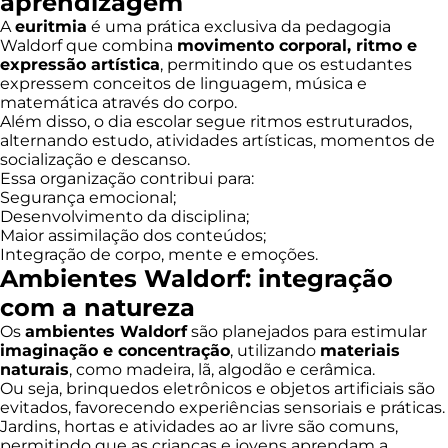
aprendizagem
A
euritmia
é uma prática exclusiva da pedagogia
Waldorf que combina
movimento corporal, ritmo e
expressão artística
, permitindo que os estudantes
expressem conceitos de linguagem, música e
matemática através do corpo.
Além disso, o dia escolar segue ritmos estruturados,
alternando estudo, atividades artísticas, momentos de
socialização e descanso.
Essa organização contribui para:
Segurança emocional;
Desenvolvimento da disciplina;
Maior assimilação dos conteúdos;
Integração de corpo, mente e emoções.
Ambientes Waldorf: integração
com a natureza
Os
ambientes Waldorf
são planejados para estimular
imaginação e concentração
, utilizando
materiais
naturais
, como madeira, lã, algodão e cerâmica.
Ou seja, brinquedos eletrônicos e objetos artificiais são
evitados, favorecendo experiências sensoriais e práticas.
Jardins, hortas e atividades ao ar livre são comuns,
permitindo que as crianças e jovens aprendam a