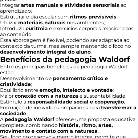
Integrar
artes manuais e atividades sensoriais
ao
aprendizado;
Estruturar o dia escolar com
ritmos previsíveis
;
Utilizar
materiais naturais
nos ambientes;
Introduzir
euritmia
e exercícios corporais relacionados
ao conteúdo.
Essa abordagem é flexível, podendo ser adaptada ao
contexto da turma, mas sempre mantendo o foco no
desenvolvimento integral do aluno
.
Benefícios da pedagogia Waldorf
Entre os principais benefícios da pedagogia Waldorf
estão:
Desenvolvimento de
pensamento crítico e
criatividade
;
Equilíbrio entre
emoção, intelecto e vontade
;
Maior
conexão com a natureza
e sustentabilidade;
Estímulo à
responsabilidade social e cooperação
;
Formação de indivíduos preparados para
transformar a
sociedade
.
A
pedagogia Waldorf
oferece uma proposta educativa
completa, combinando
história, ritmo, artes,
movimento e contato com a natureza
.
Seu foco no desenvolvimento integral permite que