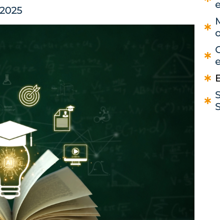
 2025
M
o
O
S