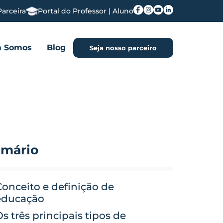
Parceira
Portal do Professor | Aluno
 Somos
Blog
Seja nosso parceiro
mário
onceito e definição de
educação
s três principais tipos de