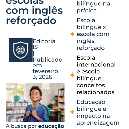
escolas
bilíngue na
com inglês
prática
reforçado
Escola
bilíngue x
escola com
inglês
Editoria
IS
reforçado
|
Escola
Publicado
internacional
em
fevereiro
e escola
3, 2026
bilíngue:
conceitos
relacionados
Educação
bilíngue e
impacto na
aprendizagem
A busca por
educação