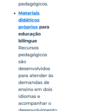
pedagógicos.
Materiais
didáticos
próprios
para
educação
bilíngue
Recursos
pedagógicos
são
desenvolvidos
para atender às
demandas de
ensino em dois
idiomas e
acompanhar o
desenvolvimento