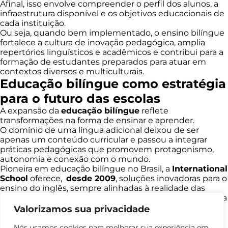
Afinal, isso envolve compreender o perfil dos alunos, a
infraestrutura disponível e os objetivos educacionais de
cada instituição.
Ou seja, quando bem implementado, o ensino bilíngue
fortalece a cultura de inovação pedagógica, amplia
repertórios linguísticos e acadêmicos e contribui para a
formação de estudantes preparados para atuar em
contextos diversos e multiculturais.
Educação bilíngue como estratégia
para o futuro das escolas
A expansão da
educação bilíngue
reflete
transformações na forma de ensinar e aprender.
O domínio de uma língua adicional deixou de ser
apenas um conteúdo curricular e passou a integrar
práticas pedagógicas que promovem protagonismo,
autonomia e conexão com o mundo.
Pioneira em educação bilíngue no Brasil, a
International
School
oferece,
desde 2009
, soluções inovadoras para o
ensino do inglês, sempre alinhadas à realidade das
escolas brasileiras e às necessidades específicas de cada
aluno.
Valorizamos sua privacidade
Com mais de
15 anos de atuação
e presença em
instituições de ensino em
mais de 220 cidades
, nosso
Nós usamos cookies para melhorar sua experiência em