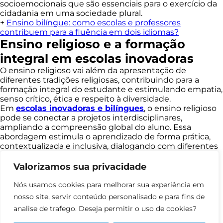
socioemocionais que são essenciais para o exercício da
cidadania em uma sociedade plural.
+
Ensino bilíngue: como escolas e professores
contribuem para a fluência em dois idiomas?
Ensino religioso e a formação
integral em escolas inovadoras
O ensino religioso vai além da apresentação de
diferentes tradições religiosas, contribuindo para a
formação integral do estudante e estimulando empatia,
senso crítico, ética e respeito à diversidade.
Em
escolas inovadoras e bilíngues
, o ensino religioso
pode se conectar a projetos interdisciplinares,
ampliando a compreensão global do aluno. Essa
abordagem estimula o aprendizado de forma prática,
contextualizada e inclusiva, dialogando com diferentes
culturas e enriquecendo a experiência educacional.
A
International School
, pioneira em educação bilíngue
Valorizamos sua privacidade
no Brasil desde 2009, integra metodologias ativas,
recursos digitais e propostas interdisciplinares que
Nós usamos cookies para melhorar sua experiência em
contribuem para a formação completa dos estudantes.
nosso site, servir conteúdo personalisado e para fins de
Seu programa, adaptado à realidade das escolas
analise de trafego. Deseja permitir o uso de cookies?
brasileiras, valoriza a diversidade e potencializa o
aprendizado contínuo.