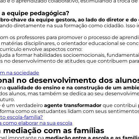
o e o aprendizado colaborativo, estimulando a troca de 
 a equipe pedagógica?
ro-chave da equipe gestora, ao lado do diretor e do
ndo diretamente na sua formação como cidadão. Isso incl
o com os professores para promover o processo de apren
matérias disciplinares, o orientador educacional se con
currículo envolve aspectos como:
ajuda a formar habilidades socioemocionais, fundamentais 
es no desenvolvimento de atitudes que contribuem par
em na sociedade
onal no desenvolvimento dos aluno
 na
qualidade do ensino e na construção de um ambien
 alunos, mas também se dedica ao seu desenvolvimento
uturo.
e é um verdadeiro
agente transformador
que contribui 
 a forma como os estudantes lidam com seus sentimentos,
to escola-família?
a como elaborar na sua escola
a mediação com as famílias
el importante na
mediação entre a escola e as famíli