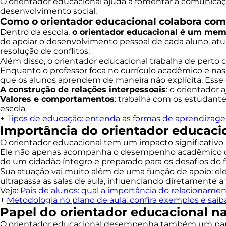
O orientador educacional ajuda a fomentar a comunicaçã
desenvolvimento social.
Como o orientador educacional colabora com
Dentro da escola,
o orientador educacional é um memb
de apoiar o desenvolvimento pessoal de cada aluno, atua
resolução de conflitos.
Além disso, o orientador educacional trabalha de pert
Enquanto o professor foca no currículo acadêmico e nas 
que os alunos aprendem de maneira não explícita. Esse 
A construção de relações interpessoais
: o orientador 
Valores e comportamentos
: trabalha com os estudant
escola.
+
Tipos de educação: entenda as formas de aprendizag
Importância do orientador educaci
O orientador educacional tem um impacto significativo
Ele não apenas acompanha o desempenho acadêmico dos
de um cidadão íntegro e preparado para os desafios do f
Sua atuação vai muito além de uma função de apoio: el
ultrapassa as salas de aula, influenciando diretamente
Veja:
Pais de alunos: qual a importância do relacionamen
+
Metodologia no plano de aula: confira exemplos e saib
Papel do orientador educacional n
O orientador educacional desempenha também um pap