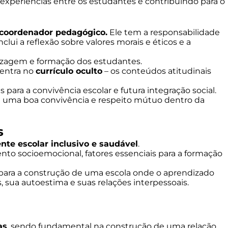
experiências entre os estudantes e contribuindo para o
 coordenador pedagógico.
Ele tem a responsabilidade
ui a reflexão sobre valores morais e éticos e a
dizagem e formação dos estudantes.
centra no
currículo oculto
– os conteúdos atitudinais
para a convivência escolar e futura integração social.
a uma boa convivência e respeito mútuo dentro da
s
te escolar inclusivo e saudável
.
 socioemocional, fatores essenciais para a formação
para a construção de uma escola onde o aprendizado
 sua autoestima e suas relações interpessoais.
as
, sendo fundamental na construção de uma relação