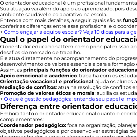
O orientador educacional é um profissional fundamenta
Sua atuação vai além do apoio ao aprendizado, pois 
ambiente saudável e colaborativo na escola.
Entenda com mais detalhes, a seguir, quais são as
funçõ
conferir as diferenças entre esse profissional e o coorde
+
Como engajar a equipe escolar? Veja 10 dicas para a g
Qual o papel do orientador educaci
O orientador educacional tem como principal missão ap
desafios do mercado de trabalho.
Ele atua diretamente no acompanhamento do progresso
desenvolvimento de valores essenciais para a formação 
Assim, as
principais funções do orientador educaciona
Apoio emocional e acadêmico
: trabalha com os estuda
Orientação vocacional e profissional
: ajuda os alunos
Mediação de conflitos
: atua na resolução de conflitos 
Promoção de valores éticos e morais
: auxilia os est
+
O que é gestão pedagógica: entenda seu papel e impo
Diferença entre orientador educac
Embora tanto o orientador educacional quanto o coord
complementares:
Coordenador pedagógico:
foca na organização, planeja
objetivos pedagógicos e por desenvolver estratégias de
desempenho dos alunos e oferecendo suporte aos doce