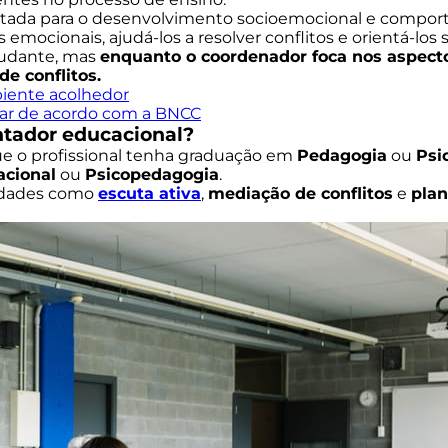
da para o desenvolvimento socioemocional e comportam
mocionais, ajudá-los a resolver conflitos e orientá-los s
tudante, mas
enquanto o coordenador foca nos aspec
e conflitos.
biente acolhedor
ar de acordo com a BNCC
ntador educacional?
ue o profissional tenha graduação em
Pedagogia
ou
Psi
acional
ou
Psicopedagogia
.
lidades como
escuta ativa
,
mediação de conflitos
e
pla