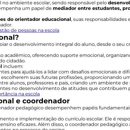
l no ambiente escolar, sendo responsável pelo
desenvo
desempenha um papel de
mediador entre estudantes, pro
es do orientador educacional
, suas responsabilidades
nador.
estão de pessoas na escola
onal?
oiar o desenvolvimento integral do aluno, desde o seu 
 acadêmico, oferecendo suporte emocional, organizand
do cidadão.
l
incluem:
ntes para ajudá-los a lidar com desafios emocionais e di
 a escolherem suas futuras profissões, proporcionando u
entre alunos, professores e pais, criando um ambiente de 
udantes no desenvolvimento de atitudes que contribuem 
rtância na escola
ional e coordenador
enador pedagógico desempenhem papéis fundamentais de
mento e implementação do currículo escolar. Ele é resp
 ensino eficazes. Além disso, o coordenador pedagógico 
ntes no processo de ensino.