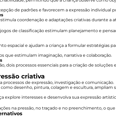
 criatividade, permitindo que a criança observe como ob
cepção de padrões e favorecem a expressão individual 
es
estimula coordenação e adaptações criativas durante a at
jogos de classificação estimulam planejamento e pensa
 espacial e ajudam a criança a formular estratégias pa
s que estimulam imaginação, narrativa e colaboração.
os
ão, dois processos essenciais para a criação de soluções 
ressão criativa
m a processos de expressão, investigação e comunicação.
 como desenho, pintura, colagem e escultura, ampliam s
a explore interesses e desenvolva sua expressão artístic
ações na pressão, no traçado e no preenchimento, o que f
ernativos