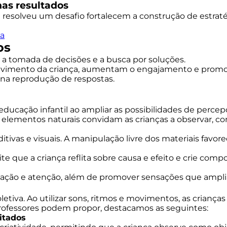
as resultados
resolveu um desafio fortalecem a construção de estratég
la
os
, a tomada de decisões e a busca por soluções.
volvimento da criança, aumentam o engajamento e pro
o na reprodução de respostas.
educação infantil ao ampliar as possibilidades de percep
a e elementos naturais convidam as crianças a observar, co
tivas e visuais. A manipulação livre dos materiais favor
 que a criança reflita sobre causa e efeito e crie compo
nação e atenção, além de promover sensações que amplia
letiva. Ao utilizar sons, ritmos e movimentos, as crian
professores podem propor, destacamos as seguintes:
itados