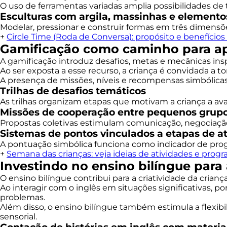
O uso de ferramentas variadas amplia possibilidades de 
Esculturas com argila, massinhas e elemento
Modelar, pressionar e construir formas em três dimensõ
+
Circle Time (Roda de Conversa): propósito e benefícios
Gamificação como caminho para ap
A gamificação introduz desafios, metas e mecânicas ins
Ao ser exposta a esse recurso, a criança é convidada a t
A presença de missões, níveis e recompensas simbólicas 
Trilhas de desafios temáticos
As trilhas organizam etapas que motivam a criança a ava
Missões de cooperação entre pequenos grup
Propostas coletivas estimulam comunicação, negociação 
Sistemas de pontos vinculados a etapas de a
A pontuação simbólica funciona como indicador de progre
+
Semana das crianças: veja ideias de atividades e prog
Investindo no ensino bilíngue para 
O ensino bilíngue contribui para a criatividade da criança
Ao interagir com o inglês em situações significativas, po
problemas.
Além disso, o ensino bilíngue também estimula a flexibil
sensorial.