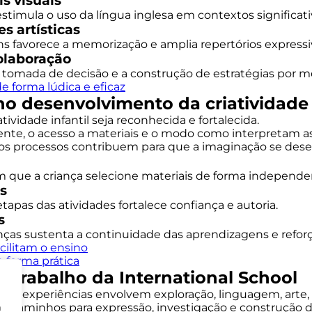
s visuais
stimula o uso da língua inglesa em contextos significati
s artísticas
ns favorece a memorização e amplia repertórios expressi
colaboração
tomada de decisão e a construção de estratégias por me
e forma lúdica e eficaz
no desenvolvimento da criatividade 
ividade infantil seja reconhecida e fortalecida.
te, o acesso a materiais e o modo como interpretam as i
o dos processos contribuem para que a imaginação se des
que a criança selecione materiais de forma independente
s
etapas das atividades fortalece confiança e autoria.
s
nças sustenta a continuidade das aprendizagens e reforç
cilitam o ensino
e forma prática
 o trabalho da International School
 as experiências envolvem exploração, linguagem, arte, br
vos caminhos para expressão, investigação e construção
m