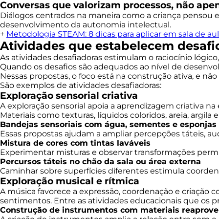
Conversas que valorizam processos, não apen
Diálogos centrados na maneira como a criança pensou e 
desenvolvimento da autonomia intelectual.
+
Metodologia STEAM: 8 dicas para aplicar em sala de au
Atividades que estabelecem desafi
As atividades desafiadoras estimulam o raciocínio lógico
Quando os desafios são adequados ao nível de desen
Nessas propostas, o foco está na construção ativa, e nã
São exemplos de atividades desafiadoras:
Exploração sensorial criativa
A exploração sensorial apoia a aprendizagem criativa na 
Materiais como texturas, líquidos coloridos, areia, argil
Bandejas sensoriais com água, sementes e esponjas
Essas propostas ajudam a ampliar percepções táteis, audi
Mistura de cores com tintas laváveis
Experimentar misturas e observar transformações permite
Percursos táteis no chão da sala ou área externa
Caminhar sobre superfícies diferentes estimula coorde
Exploração musical e rítmica
A música favorece a expressão, coordenação e criação co
sentimentos. Entre as atividades educacionais que os 
Construção de instrumentos com materiais reaprove