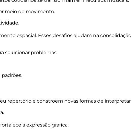
jetos cotidianos se transformam em recursos musicais.
por meio do movimento.
ividade.
mento espacial. Esses desafios ajudam na consolidação
ra solucionar problemas.
e padrões.
eu repertório e constroem novas formas de interpretar
a.
ortalece a expressão gráfica.