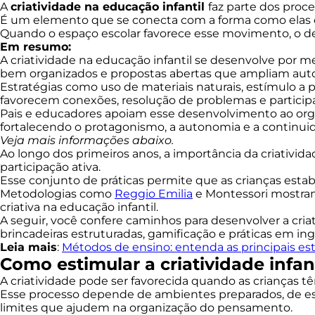
A
criatividade na educação infantil
faz parte dos proc
É um elemento que se conecta com a forma como elas o
Quando o espaço escolar favorece esse movimento, o dese
Em resumo:
A criatividade na educação infantil se desenvolve por m
bem organizados e propostas abertas que ampliam auton
Estratégias como uso de materiais naturais, estímulo a pe
favorecem conexões, resolução de problemas e participaç
Pais e educadores apoiam esse desenvolvimento ao organ
fortalecendo o protagonismo, a autonomia e a continui
Veja mais informações abaixo.
Ao longo dos primeiros anos, a importância da criativid
participação ativa.
Esse conjunto de práticas permite que as crianças esta
Metodologias como
Reggio Emilia
e Montessori mostram
criativa na educação infantil.
A seguir, você confere caminhos para desenvolver a cria
brincadeiras estruturadas, gamificação e práticas em ing
Leia mais
:
Métodos de ensino: entenda as principais es
Como estimular a criatividade infant
A criatividade pode ser favorecida quando as crianças t
Esse processo depende de ambientes preparados, de e
limites que ajudem na organização do pensamento.