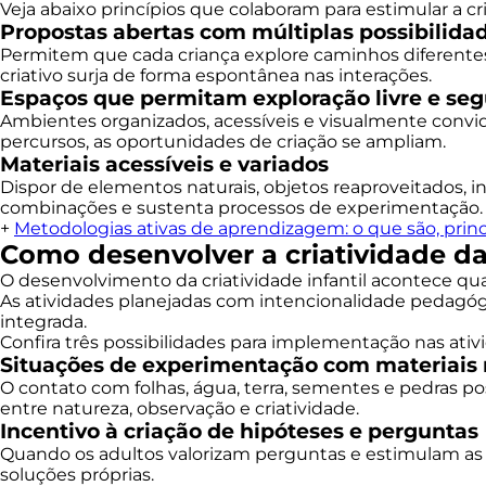
Veja abaixo princípios que colaboram para estimular a cr
Propostas abertas com múltiplas possibilida
Permitem que cada criança explore caminhos diferentes,
criativo surja de forma espontânea nas interações.
Espaços que permitam exploração livre e seg
Ambientes organizados, acessíveis e visualmente convida
percursos, as oportunidades de criação se ampliam.
Materiais acessíveis e variados
Dispor de elementos naturais, objetos reaproveitados, i
combinações e sustenta processos de experimentação.
+
Metodologias ativas de aprendizagem: o que são, princ
Como desenvolver a criatividade da
O desenvolvimento da criatividade infantil acontece qu
As atividades planejadas com intencionalidade pedagóg
integrada.
Confira três possibilidades para implementação nas ativ
Situações de experimentação com materiais 
O contato com folhas, água, terra, sementes e pedras pos
entre natureza, observação e criatividade.
Incentivo à criação de hipóteses e perguntas
Quando os adultos valorizam perguntas e estimulam as c
soluções próprias.