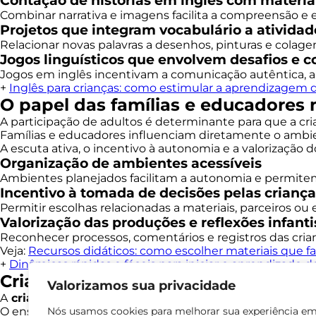
Contação de histórias em inglês com materiai
Combinar narrativa e imagens facilita a compreensão e e
Projetos que integram vocabulário a atividade
Relacionar novas palavras a desenhos, pinturas e colage
Jogos linguísticos que envolvem desafios e 
Jogos em inglês incentivam a comunicação autêntica, a 
+
Inglês para crianças: como estimular a aprendizagem d
O papel das famílias e educadores 
A participação de adultos é determinante para que a criat
Famílias e educadores influenciam diretamente o ambien
A escuta ativa, o incentivo à autonomia e a valorizaçã
Organização de ambientes acessíveis
Ambientes planejados facilitam a autonomia e permitem 
Incentivo à tomada de decisões pelas criança
Permitir escolhas relacionadas a materiais, parceiros ou 
Valorização das produções e reflexões infanti
Reconhecer processos, comentários e registros das cria
Veja:
Recursos didáticos: como escolher materiais que fa
+
Dinâmicas rápidas e fáceis para iniciar o aprendizado d
Criatividade na educação infantil e
Valorizamos sua privacidade
A
criatividade na educação infantil
se fortalece quando
O ensino bilíngue amplia esse processo ao oferecer no
Nós usamos cookies para melhorar sua experiência e