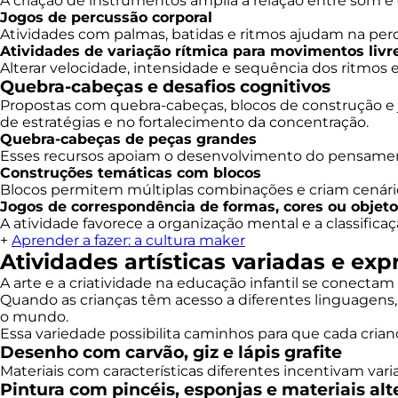
A criação de instrumentos amplia a relação entre som e
Jogos de percussão corporal
Atividades com palmas, batidas e ritmos ajudam na per
Atividades de variação rítmica para movimentos livr
Alterar velocidade, intensidade e sequência dos ritmos 
Quebra-cabeças e desafios cognitivos
Propostas com quebra-cabeças, blocos de construção e 
de estratégias e no fortalecimento da concentração.
Quebra-cabeças de peças grandes
Esses recursos apoiam o desenvolvimento do pensamento
Construções temáticas com blocos
Blocos permitem múltiplas combinações e criam cenário
Jogos de correspondência de formas, cores ou objet
A atividade favorece a organização mental e a classificaç
+
Aprender a fazer: a cultura maker
Atividades artísticas variadas e exp
A arte e a criatividade na educação infantil se conecta
Quando as crianças têm acesso a diferentes linguagens,
o mundo.
Essa variedade possibilita caminhos para que cada crianç
Desenho com carvão, giz e lápis grafite
Materiais com características diferentes incentivam vari
Pintura com pincéis, esponjas e materiais alt