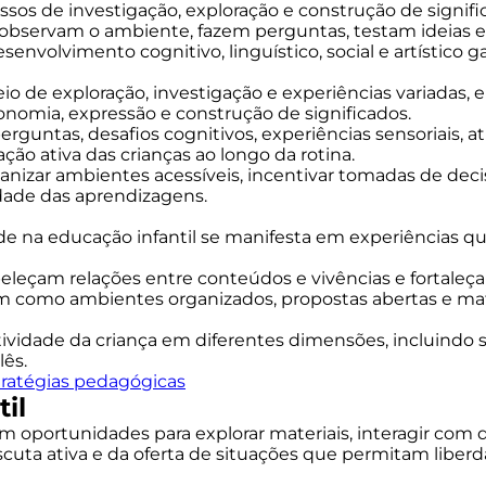
essos de investigação, exploração e construção de signif
bservam o ambiente, fazem perguntas, testam ideias e
nvolvimento cognitivo, linguístico, social e artístico g
eio de exploração, investigação e experiências variadas,
omia, expressão e construção de significados.
rguntas, desafios cognitivos, experiências sensoriais, ati
ão ativa das crianças ao longo da rotina.
izar ambientes acessíveis, incentivar tomadas de decisã
dade das aprendizagens.
ade na educação infantil se manifesta em experiências qu
beleçam relações entre conteúdos e vivências e fortaleç
 como ambientes organizados, propostas abertas e mat
tividade da criança em diferentes dimensões, incluindo 
lês.
tratégias pedagógicas
il
êm oportunidades para explorar materiais, interagir com
scuta ativa e da oferta de situações que permitam li